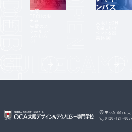
ンパス
大阪
TECHの魅
力や
大阪TECH
先輩のス
で楽しいイ
クールライ
ベント＆授
フを知ろ
業体験!
う!
〒550-0014
0120-121-807