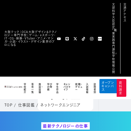
文
交
部
通
科
ア
学
ク
大
セ
臣
ス
認
定
「職
大阪テック｜OCA⼤阪デザイン&テクノ
業
ロジー専⾨学校｜ゲーム・eスポーツ・
実
IT・CG・映像・VTuber・アニメ・マン
践
ガ・小説・イラスト・デザイン業界のプ
専
ロになる
門
課
程」
学
校
情
報
公
開
オープン
資
学
専
施
学び
学
キャン
就職・
入
訪
キャンパ
料
校
攻
設・
の特
生
パスラ
デビュ
試
問
紹
一
設
徴
作
イフ
ー
情
者
ス
請
介
覧
備
品
報
別
求
TOP
/
仕事図鑑
/
ネットワークエンジニア
最新テクノロジーの仕事