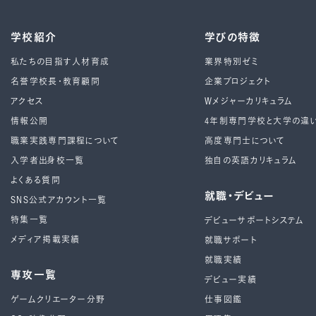
学校紹介
学びの特徴
私たちの目指す人材育成
業界特別ゼミ
名誉学校長・教育顧問
企業プロジェクト
アクセス
Wメジャーカリキュラム
情報公開
4年制専⾨学校と⼤学の違
職業実践専門課程について
高度専門士について
入学者出身校一覧
独自の英語カリキュラム
よくある質問
就職・デビュー
SNS公式アカウント一覧
特集一覧
デビューサポートシステム
メディア掲載実績
就職サポート
就職実績
専攻一覧
デビュー実績
ゲームクリエーター分野
仕事図鑑