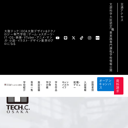
文
交
部
通
科
ア
学
ク
大
セ
臣
ス
認
定
「職
大阪テック｜OCA⼤阪デザイン&テクノ
業
ロジー専⾨学校｜ゲーム・eスポーツ・
実
IT・CG・映像・VTuber・アニメ・マン
践
ガ・小説・イラスト・デザイン業界のプ
専
ロになる
門
課
程」
学
校
情
報
公
開
オープン
資
学
専
施
学び
学
キャン
就職・
入
訪
キャンパ
料
校
攻
設・
の特
生
パスラ
デビュ
試
問
紹
一
設
徴
作
イフ
ー
情
者
ス
請
介
覧
備
品
報
別
求