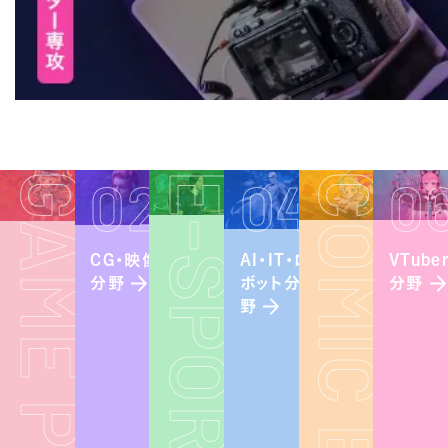
02
04
0
E-SPORTS
CG・映像
AI・IT・ロ
VTube
ボット分
分野
分野
野