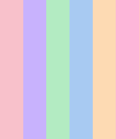
士
]
（大卒同等）
門士
（大卒同
エンジニア
スーパー動
スーパ
]
等）
専攻
[4年制
e-sportsイベ
画クリエー
ーゲー
コミックイラ
高度専門士
ント・マネジメン
ター専攻
ムクリエ
[4
ストマスタ
]
（大卒同等）
ト専攻
[4年制 高
ーター
年制 高度専
ー専攻
[4年
AIエンジニ
度専門士
（大卒同
専攻
[4
門士
（大卒同
制 高度専門
ア専攻
[4年
]
等）
年制 高
]
等）
士
]
（大卒同等）
制 高度専門
度専門士
e-sportsプロ
スーパープ
アニメーシ
士
]
（大卒同等）
ゲーマー専攻
（大卒同
[3
ロカメラマ
ンマスター
ロボット・AI
]
等）
年制]
ン専攻
[4年
専攻
[4年制
クリエータ
ゲーム
制 高度専門
高度専門士
ー専攻
[4年
グラフィ
士
（大卒同
]
（大卒同等）
制 高度専門
ック＆キ
]
NEW
等）
マンガマス
士
]
（大卒同等）
ャラクタ
CGクリエー
ター専攻
[4
ー専攻
生成AIクリ
ター専攻
[3
年制 高度専
[4年制
エーター専
年制]
門士
（大卒同
高度専門
攻
[4年制 高
ネット動画
]
NEW
等）
士
（大卒同
度専門士
（大卒
クリエータ
コミックイラ
]
等）