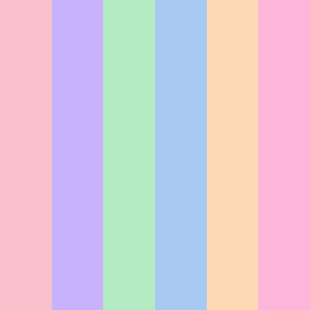
ニメ・
AI・
ゲー
デザ
IT・ロ
ムク
イン・
ボット
リエ
CG・
マン
分野
ータ
映像
ガ・
ー
分野
説分
分
野
野
e-
（大卒同
sports
等）
（大卒同
分野
（大卒同
等）
等）
ホワイトハッ
カー専攻
[4
スーパーCG
グラフィック
年制 高度専
（大
クリエータ
デザイン&
門士
（大卒同
（大卒同
卒同
ー専攻
[4年
ラスト専攻
[
]
等）
等）
等）
制 高度専門
年制 高度専
スーパーIT