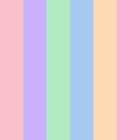
同
ー専攻
[3年
スト&マン
]
NEW
ゲーム
等）
制]
専攻
[3年制]
プログラ
AI・ITプログ
アニメーシ
マー専
ラマー専攻
ン専攻
攻
[3年
[3年
[3年
制]
制]
制]
NEW
ノベル&シ
リオ・作家
攻
[3年制]