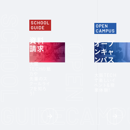
SCHOOL
OPEN
GUIDE
CAMPUS
資料
オープ
請求
ンキャ
ンパス
大阪
TECHの魅
力や
大阪TECH
先輩のス
で楽しいイ
クールライ
ベント＆授
フを知ろ
業体験!
う!