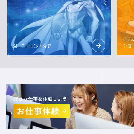
イラ
AI・IT・ロボット分野
分野