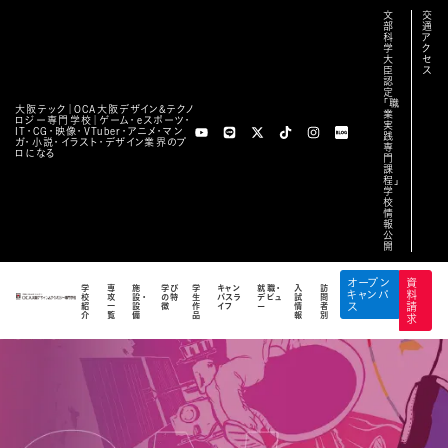
文
交
部
通
科
ア
学
ク
大
セ
臣
ス
認
定
「職
大阪テック｜OCA⼤阪デザイン&テクノ
業
ロジー専⾨学校｜ゲーム・eスポーツ・
実
IT・CG・映像・VTuber・アニメ・マン
践
ガ・小説・イラスト・デザイン業界のプ
専
ロになる
門
課
程」
学
校
情
報
公
開
オープン
資
学
専
施
学び
学
キャン
就職・
入
訪
キャンパ
料
校
攻
設・
の特
生
パスラ
デビュ
試
問
紹
一
設
徴
作
イフ
ー
情
者
ス
請
介
覧
備
品
報
別
求