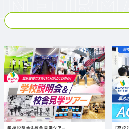
学校説明会&校舎見学ツアー
[高校