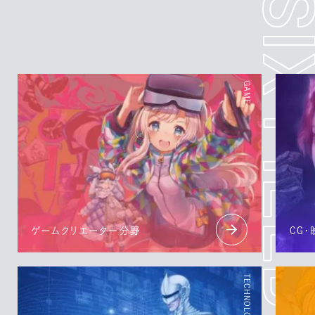
ゲームクリエーター分野
CG