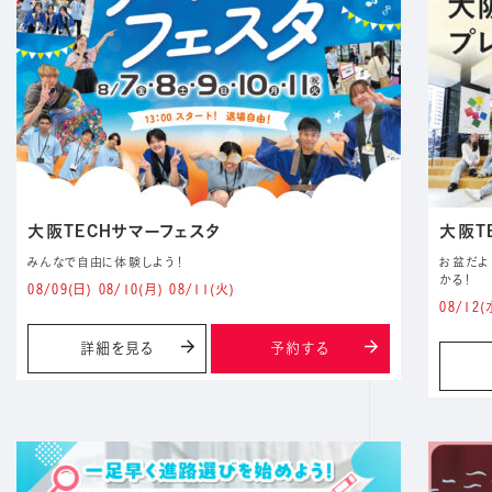
大阪TECHサマーフェスタ
大阪T
みんなで自由に体験しよう！
お盆だよ
かる！
08/09
(日)
08/10
(月)
08/11
(火)
08/12
(
詳細を見る
予約する