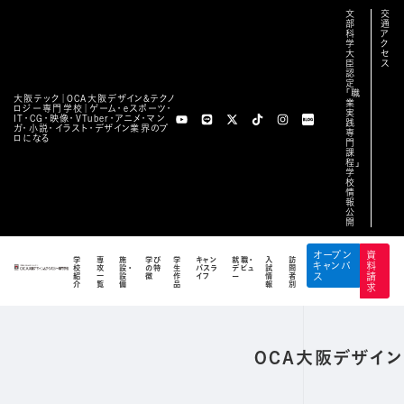
文
交
部
通
科
ア
学
ク
大
セ
臣
ス
認
定
「職
大阪テック｜OCA⼤阪デザイン&テクノ
業
ロジー専⾨学校｜ゲーム・eスポーツ・
実
IT・CG・映像・VTuber・アニメ・マン
践
ガ・小説・イラスト・デザイン業界のプ
専
ロになる
門
課
程」
学
校
情
報
公
PRIVACY POLICY
開
プライバシーポリシー
オープン
資
学
専
施
学び
学
キャン
就職・
入
訪
キャンパ
料
校
攻
設・
の特
生
パスラ
デビュ
試
問
TOP
/
プライバシーポリシー
紹
一
設
徴
作
イフ
ー
情
者
ス
請
介
覧
備
品
報
別
求
OCA大阪デザイ