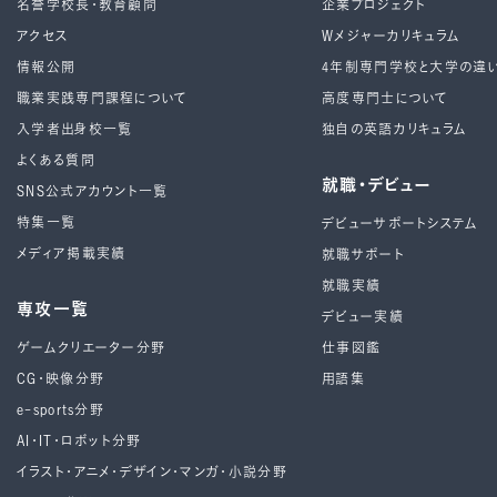
名誉学校長・教育顧問
企業プロジェクト
アクセス
Wメジャーカリキュラム
情報公開
4年制専⾨学校と⼤学の違
職業実践専門課程について
高度専門士について
入学者出身校一覧
独自の英語カリキュラム
よくある質問
就職・デビュー
SNS公式アカウント一覧
特集一覧
デビューサポートシステム
メディア掲載実績
就職サポート
就職実績
専攻一覧
デビュー実績
ゲームクリエーター分野
仕事図鑑
CG・映像分野
用語集
e-sports分野
AI・IT・ロボット分野
イラスト・アニメ・デザイン・マンガ・小説分野