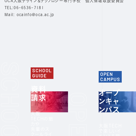
OCA大阪デザイン＆テクノロジー専門学校 個人情報取扱委員会
TEL:06-6536-7181
Mail: ocainfo@oca.ac.jp
SCHOOL
OPEN
GUIDE
CAMPUS
資料
オープ
請求
ンキャ
ンパス
大阪
TECHの魅
力や
大阪TECH
先輩のス
で楽しいイ
クールライ