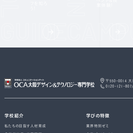
ベント＆授
フを知ろ
業体験!
う!
〒550-0014
0120-121-807
学校紹介
学びの特徴
私たちの目指す人材育成
業界特別ゼミ