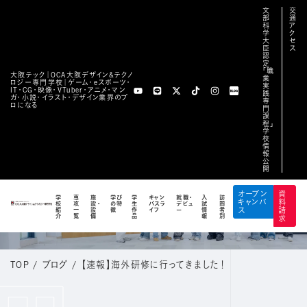
文
交
部
通
科
ア
学
ク
大
セ
臣
ス
認
定
「職
大阪テック｜OCA⼤阪デザイン&テクノ
業
ロジー専⾨学校｜ゲーム・eスポーツ・
実
IT・CG・映像・VTuber・アニメ・マン
践
ガ・小説・イラスト・デザイン業界のプ
専
ロになる
門
課
程」
学
校
情
報
公
開
BLOG
オープン
資
学
専
施
学び
学
キャン
就職・
入
訪
キャンパ
料
校
攻
設・
の特
生
パスラ
デビュ
試
問
公式ブログ
紹
一
設
徴
作
イフ
ー
情
者
ス
請
介
覧
備
品
報
別
求
TOP
/
ブログ
/
【速報】海外研修に行ってきました！