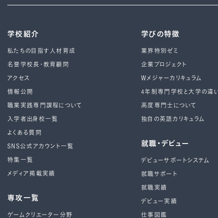
学校紹介
学びの特徴
私たちの目指す人材育成
業界特別ゼミ
名誉学校長・教育顧問
企業プロジェクト
アクセス
Wメジャーカリキュラム
情報公開
4年制専⾨学校と⼤学の違
職業実践専門課程について
高度専門士について
入学者出身校一覧
独自の英語カリキュラム
よくある質問
就職・デビュー
SNS公式アカウント一覧
特集一覧
デビューサポートシステム
メディア掲載実績
就職サポート
就職実績
専攻一覧
デビュー実績
ゲームクリエーター分野
仕事図鑑