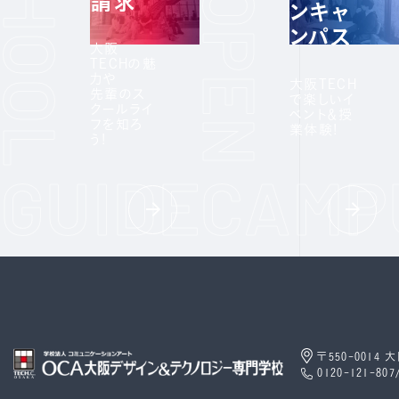
請求
ンキャ
ンパス
大阪
TECHの魅
力や
大阪TECH
先輩のス
で楽しいイ
クールライ
ベント＆授
フを知ろ
業体験!
う!
〒550-0014
0120-121-807