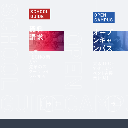
SCHOOL
OPEN
GUIDE
CAMPUS
資料
オープ
請求
ンキャ
ンパス
大阪
TECHの魅
力や
大阪TECH
先輩のス
で楽しいイ
クールライ
ベント＆授
フを知ろ
業体験!
う!