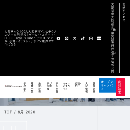
文
交
部
通
科
ア
学
ク
大
セ
臣
ス
認
定
「職
大阪テック｜OCA⼤阪デザイン&テクノ
業
ロジー専⾨学校｜ゲーム・eスポーツ・
実
IT・CG・映像・VTuber・アニメ・マン
践
ガ・小説・イラスト・デザイン業界のプ
専
ロになる
門
課
程」
学
校
情
報
公
開
BLOG
オープン
資
学
専
施
学び
学
キャン
就職・
入
訪
キャンパ
料
校
攻
設・
の特
生
パスラ
デビュ
試
問
公式ブログ
紹
一
設
徴
作
イフ
ー
情
者
ス
請
介
覧
備
品
報
別
求
TOP
/
8月 2020