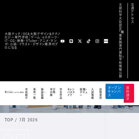
文
交
部
通
科
ア
学
ク
大
セ
臣
ス
認
定
「職
大阪テック｜OCA⼤阪デザイン&テクノ
業
ロジー専⾨学校｜ゲーム・eスポーツ・
実
IT・CG・映像・VTuber・アニメ・マン
践
ガ・小説・イラスト・デザイン業界のプ
専
ロになる
門
課
程」
学
校
情
報
公
開
BLOG
オープン
資
学
専
施
学び
学
キャン
就職・
入
訪
キャンパ
料
校
攻
設・
の特
生
パスラ
デビュ
試
問
公式ブログ
紹
一
設
徴
作
イフ
ー
情
者
ス
請
介
覧
備
品
報
別
求
TOP
/
7月 2026