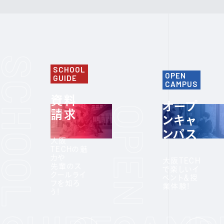
SCHOOL
OPEN
GUIDE
CAMPUS
資料
オープ
請求
ンキャ
ンパス
大阪
TECHの魅
力や
大阪TECH
先輩のス
で楽しいイ
クールライ
ベント＆授
フを知ろ
業体験!
う!