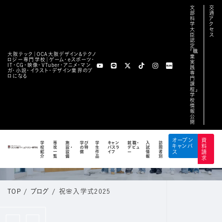
文
交
部
通
科
ア
学
ク
大
セ
臣
ス
認
定
「職
大阪テック｜OCA⼤阪デザイン&テクノ
業
ロジー専⾨学校｜ゲーム・eスポーツ・
実
IT・CG・映像・VTuber・アニメ・マン
践
ガ・小説・イラスト・デザイン業界のプ
専
ロになる
門
課
程」
学
校
情
報
公
開
BLOG
オープン
資
学
専
施
学び
学
キャン
就職・
入
訪
キャンパ
料
校
攻
設・
の特
生
パスラ
デビュ
試
問
公式ブログ
紹
一
設
徴
作
イフ
ー
情
者
ス
請
介
覧
備
品
報
別
求
TOP
/
ブログ
/
祝🌸入学式2025