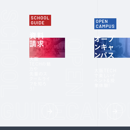
SCHOOL
OPEN
GUIDE
CAMPUS
資料
オープ
請求
ンキャ
ンパス
大阪
TECHの魅
力や
大阪TECH
先輩のス
で楽しいイ
クールライ
ベント＆授
フを知ろ
業体験!
う!