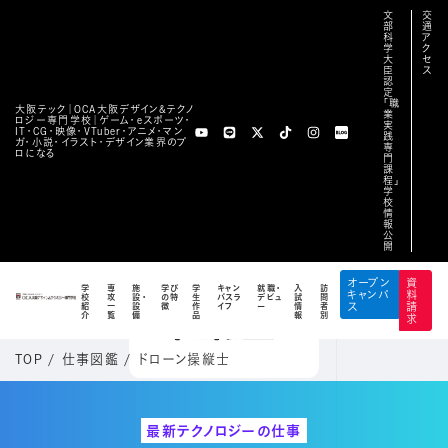
文
交
部
通
科
ア
学
ク
大
セ
臣
ス
認
定
「職
大阪テック｜OCA⼤阪デザイン&テクノ
業
ロジー専⾨学校｜ゲーム・eスポーツ・
実
IT・CG・映像・VTuber・アニメ・マン
践
ガ・小説・イラスト・デザイン業界のプ
専
ロになる
門
課
程」
学
校
情
報
公
開
オープン
資
学
専
施
学び
学
キャン
就職・
入
訪
キャンパ
料
校
攻
設・
の特
生
パスラ
デビュ
試
問
紹
一
設
徴
作
イフ
ー
情
者
ス
請
介
覧
備
品
報
別
求
TOP
/
仕事図鑑
/
ドローン操縦士
最新テクノロジーの仕事