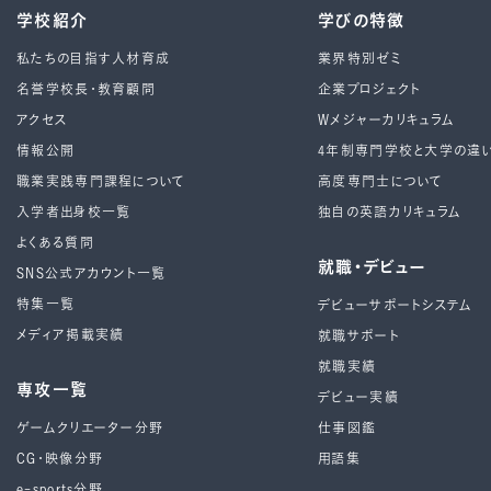
学校紹介
学びの特徴
私たちの目指す人材育成
業界特別ゼミ
名誉学校長・教育顧問
企業プロジェクト
アクセス
Wメジャーカリキュラム
情報公開
4年制専⾨学校と⼤学の違
職業実践専門課程について
高度専門士について
入学者出身校一覧
独自の英語カリキュラム
よくある質問
就職・デビュー
SNS公式アカウント一覧
特集一覧
デビューサポートシステム
メディア掲載実績
就職サポート
就職実績
専攻一覧
デビュー実績
ゲームクリエーター分野
仕事図鑑
CG・映像分野
用語集
e-sports分野