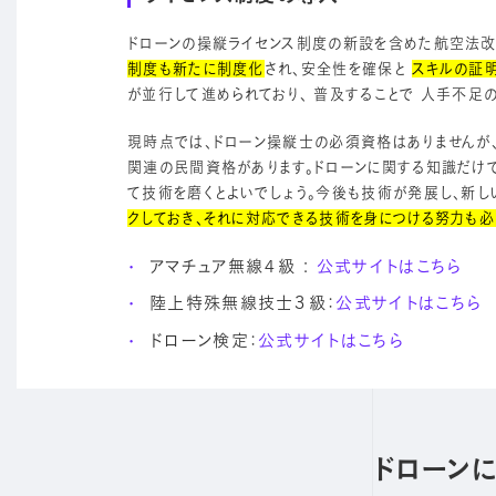
ドローンの操縦ライセンス制度の新設を含めた航空法改正
制度も新たに制度化
され、安全性を確保と
スキルの証
が並行して進められており、 普及することで 人手不足
現時点では、ドローン操縦士の必須資格はありませんが、
関連の民間資格があります。ドローンに関する知識だけ
て技術を磨くとよいでしょう。今後も技術が発展し、新し
クしておき、それに対応できる技術を身につける努力も
アマチュア無線４級 :
公式サイトはこちら
陸上特殊無線技士３級：
公式サイトはこちら
ドローン検定：
公式サイトはこちら
ドローン