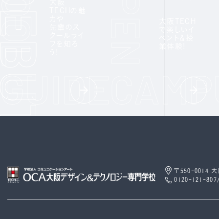
大阪
TECHの魅
力や
大阪TECH
先輩のス
で楽しいイ
クールライ
ベント＆授
フを知ろ
業体験!
う!
〒550-0014
0120-121-807