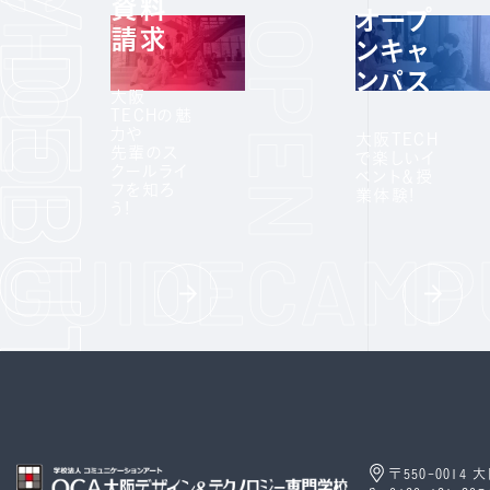
資料
オープ
請求
ンキャ
ンパス
大阪
TECHの魅
力や
大阪TECH
先輩のス
で楽しいイ
クールライ
ベント＆授
フを知ろ
業体験!
う!
〒550-0014