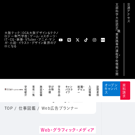
文
交
部
通
科
ア
学
ク
大
セ
臣
ス
認
定
「職
大阪テック｜OCA⼤阪デザイン&テクノ
業
ロジー専⾨学校｜ゲーム・eスポーツ・
実
IT・CG・映像・VTuber・アニメ・マン
践
ガ・小説・イラスト・デザイン業界のプ
専
ロになる
門
課
程」
学
校
情
報
公
開
オープン
資
学
専
施
学び
学
キャン
就職・
入
訪
キャンパ
料
校
攻
設・
の特
生
パスラ
デビュ
試
問
紹
一
設
徴
作
イフ
ー
情
者
ス
請
介
覧
備
品
報
別
求
TOP
/
仕事図鑑
/
Web広告プランナー
Web・グラフィック・メディア