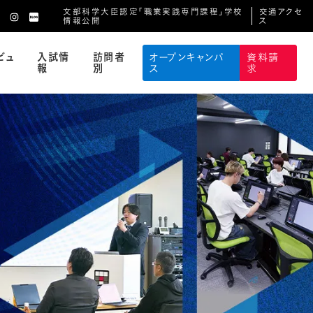
文部科学大臣認定「職業実践専門課程」学校
交通アクセ
情報公開
ス
ビュ
入試情
訪問者
オープンキャンパ
資料請
報
別
ス
求