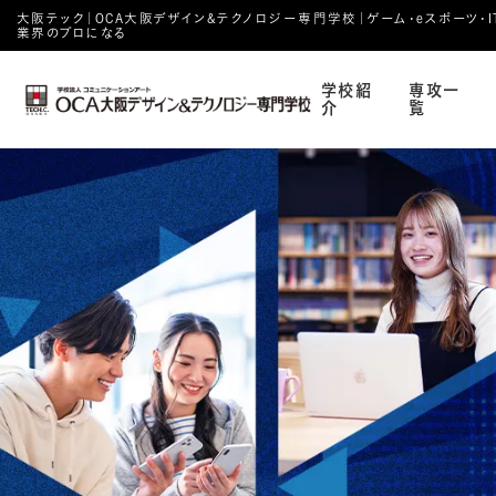
大阪テック｜OCA⼤阪デザイン&テクノロジー専⾨学校｜ゲーム・eスポーツ・IT・
業界のプロになる
学校紹
専攻一
介
覧