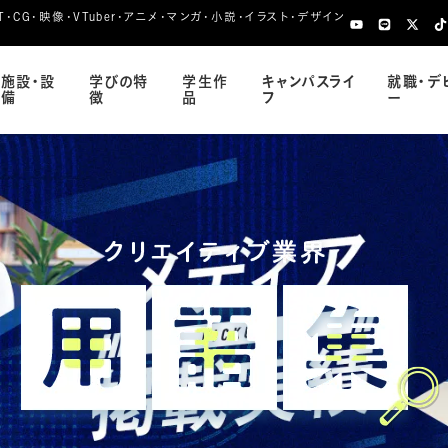
CG・映像・VTuber・アニメ・マンガ・小説・イラスト・デザイン
施設・設
学びの特
学生作
キャンパスライ
就職・デ
備
徴
品
フ
ー