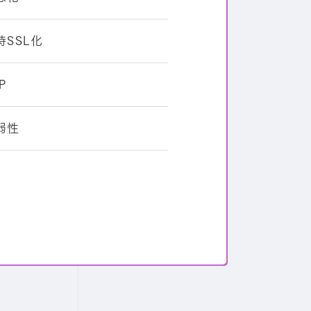
SSL化
P
弱性