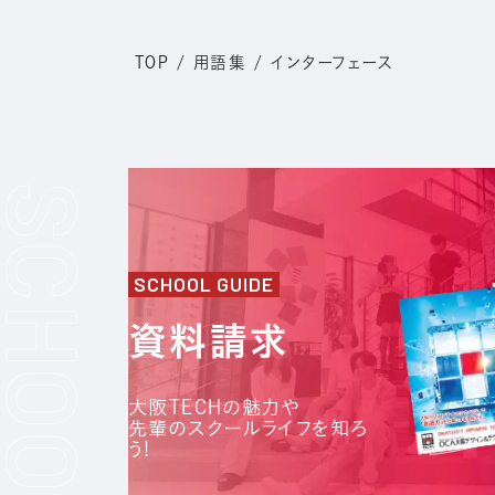
TOP
/
用語集
/
インターフェース
SCHOOL GUIDE
資料請求
大阪TECHの魅力や
先輩のスクールライフを知ろ
う!