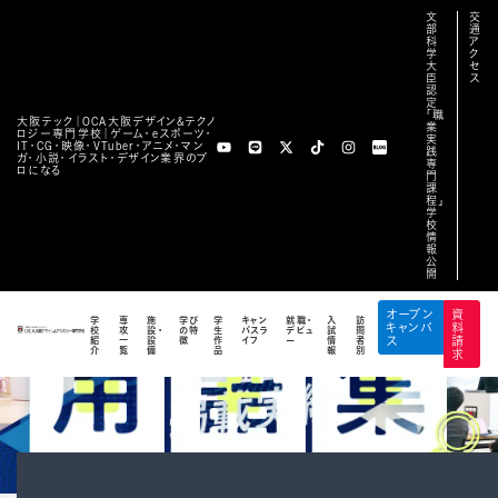
文
交
部
通
科
ア
学
ク
大
セ
臣
ス
認
定
「職
大阪テック｜OCA⼤阪デザイン&テクノ
業
ロジー専⾨学校｜ゲーム・eスポーツ・
実
IT・CG・映像・VTuber・アニメ・マン
践
ガ・小説・イラスト・デザイン業界のプ
専
ロになる
門
課
程」
学
校
情
報
公
開
オープン
資
学
専
施
学び
学
キャン
就職・
入
訪
キャンパ
料
校
攻
設・
の特
生
パスラ
デビュ
試
問
紹
一
設
徴
作
イフ
ー
情
者
ス
請
介
覧
備
品
報
別
求