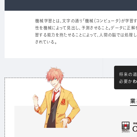
機械学習とは、文字の通り「機械（コンピュータ）が学習
性を機械によって見出し、予測させること。データに正解
習する能力を持たせることによって、人間の脳では処理
されている。
将来の道
わ
必要か
業