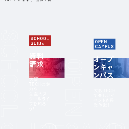
SCHOOL
OPEN
GUIDE
CAMPUS
資料
オープ
請求
ンキャ
ンパス
大阪
TECHの魅
力や
大阪TECH
先輩のス
で楽しいイ
クールライ
ベント＆授
フを知ろ
業体験!
う!