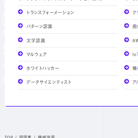
トランスフォーメーション
ク
パターン認識
画
文字認識
A
マルウェア
Io
ホワイトハッカー
機
データサイエンティスト
ア
TOP
/
用語集
/
機械学習