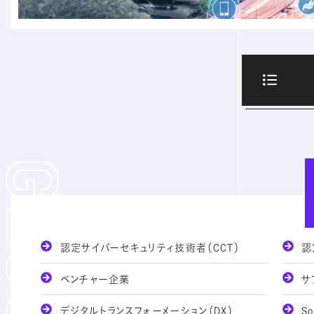
認定サイバーセキュリティ技術者（CCT）
認
ベンチャー企業
サ
デジタルトランスフォーメーション（DX）
Soc