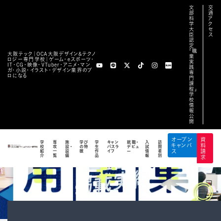
文
交
部
通
科
ア
学
ク
大
セ
臣
ス
認
定
「職
大阪テック｜OCA⼤阪デザイン&テクノ
業
ロジー専⾨学校｜ゲーム・eスポーツ・
実
IT・CG・映像・VTuber・アニメ・マン
践
ガ・小説・イラスト・デザイン業界のプ
専
ロになる
門
課
程」
学
校
情
報
公
開
オープン
資
学
専
施
学び
学
キャン
就職・
入
訪
キャンパ
料
校
攻
設・
の特
生
パスラ
デビュ
試
問
紹
一
設
徴
作
イフ
ー
情
者
ス
請
介
覧
備
品
報
別
求