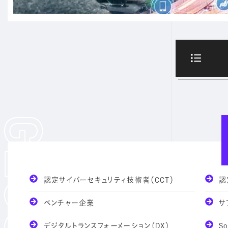
認定サイバーセキュリティ技術者（CCT）
認
ベンチャー企業
サ
デジタルトランスフォーメーション（DX）
Soc