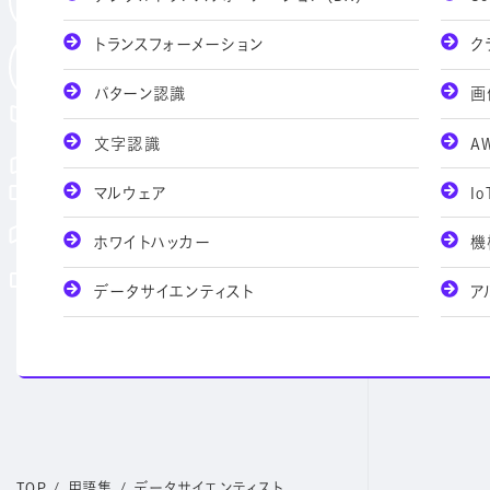
トランスフォーメーション
ク
パターン認識
画
文字認識
A
マルウェア
Io
ホワイトハッカー
機
データサイエンティスト
ア
TOP
/
用語集
/
データサイエンティスト