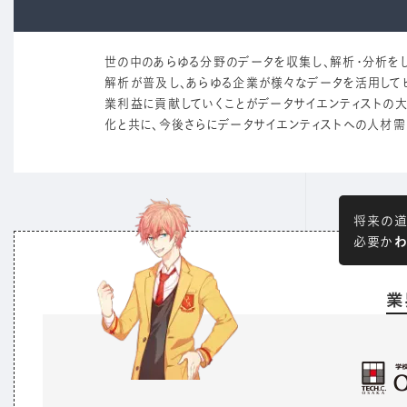
世の中のあらゆる分野のデータを収集し、解析・分析をし
解析が普及し、あらゆる企業が様々なデータを活用して
業利益に貢献していくことがデータサイエンティストの大
化と共に、今後さらにデータサイエンティストへの人材需
将来の道
わ
必要か
業