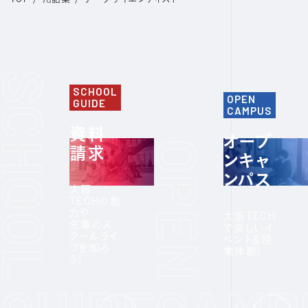
SCHOOL
OPEN
GUIDE
CAMPUS
資料
オープ
請求
ンキャ
ンパス
大阪
TECHの魅
力や
大阪TECH
先輩のス
で楽しいイ
クールライ
ベント＆授
フを知ろ
業体験!
う!