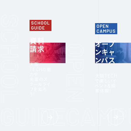
SCHOOL
OPEN
GUIDE
CAMPUS
資料
オープ
請求
ンキャ
ンパス
大阪
TECHの魅
力や
大阪TECH
先輩のス
で楽しいイ
クールライ
ベント＆授
フを知ろ
業体験!
う!