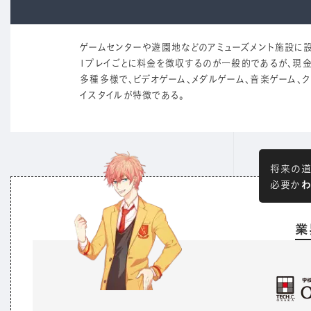
ゲームセンターや遊園地などのアミューズメント施設に
1プレイごとに料金を徴収するのが一般的であるが、現金
多種多様で、ビデオゲーム、メダルゲーム、音楽ゲーム、
イスタイルが特徴である。
将来の道
わ
必要か
業