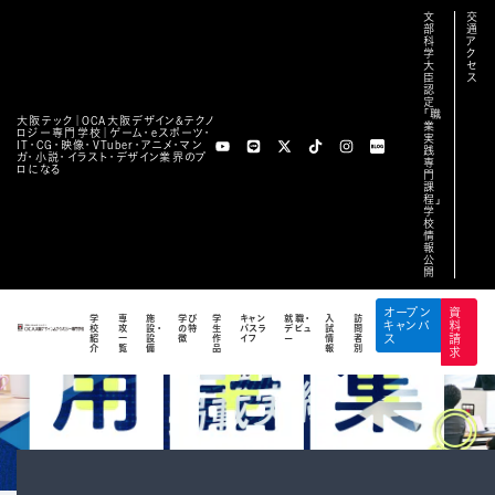
文
交
部
通
科
ア
学
ク
大
セ
臣
ス
認
定
「職
大阪テック｜OCA⼤阪デザイン&テクノ
業
ロジー専⾨学校｜ゲーム・eスポーツ・
実
IT・CG・映像・VTuber・アニメ・マン
践
ガ・小説・イラスト・デザイン業界のプ
専
ロになる
門
課
程」
学
校
情
報
公
開
オープン
資
学
専
施
学び
学
キャン
就職・
入
訪
キャンパ
料
校
攻
設・
の特
生
パスラ
デビュ
試
問
紹
一
設
徴
作
イフ
ー
情
者
ス
請
介
覧
備
品
報
別
求