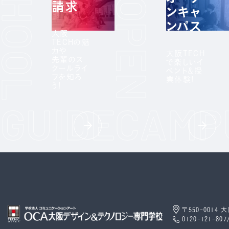
請求
ンキャ
ンパス
大阪
TECHの魅
力や
大阪TECH
先輩のス
で楽しいイ
クールライ
ベント＆授
フを知ろ
業体験!
う!
〒550-0014
0120-121-807