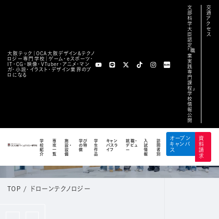
文
交
部
通
科
ア
学
ク
大
セ
臣
ス
認
定
「職
大阪テック｜OCA⼤阪デザイン&テクノ
業
ロジー専⾨学校｜ゲーム・eスポーツ・
実
IT・CG・映像・VTuber・アニメ・マン
践
ガ・小説・イラスト・デザイン業界のプ
専
ロになる
門
課
程」
学
校
情
報
公
開
DRONE_TECHNOLOGY
オープン
資
学
専
施
学び
学
キャン
就職・
入
訪
キャンパ
料
校
攻
設・
の特
生
パスラ
デビュ
試
問
ドローンテクノロジーブログ
紹
一
設
徴
作
イフ
ー
情
者
ス
請
介
覧
備
品
報
別
求
TOP
/
ドローンテクノロジー