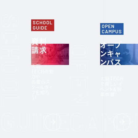
SCHOOL
OPEN
GUIDE
CAMPUS
資料
オープ
請求
ンキャ
ンパス
大阪
TECHの魅
力や
大阪TECH
先輩のス
で楽しいイ
クールライ
ベント＆授
フを知ろ
業体験!
う!