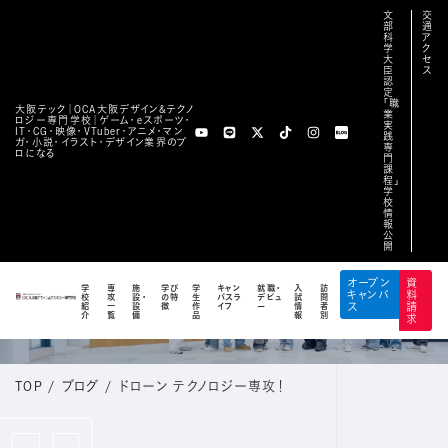
文
交
部
通
科
ア
学
ク
大
セ
臣
ス
認
定
「職
大阪テック｜OCA⼤阪デザイン&テクノ
業
ロジー専⾨学校｜ゲーム・eスポーツ・
実
IT・CG・映像・VTuber・アニメ・マン
践
ガ・小説・イラスト・デザイン業界のプ
専
ロになる
門
課
程」
学
校
情
報
公
開
BLOG
オープン
資
学
専
施
学び
学
キャン
就職・
入
訪
キャンパ
料
校
攻
設・
の特
生
パスラ
デビュ
試
問
公式ブログ
紹
一
設
徴
作
イフ
ー
情
者
ス
請
介
覧
備
品
報
別
求
TOP
/
ブログ
/
ドローン テクノロジー専攻！