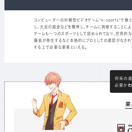
コンピューターの対戦型ビデオゲーム“e-sports”
し、大会の賞金などを獲得し、チームに貢献することによ
ゲームも一つのスポーツとして認められており、世界的
籍金が発生するなど本格的にプロとしての運営がなされ
する上で必要な要素といえる。
将来の道
わ
必要か
業