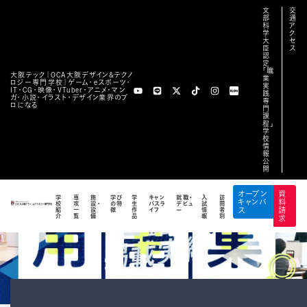
文
交
部
通
科
ア
学
ク
大
セ
臣
ス
認
定
「職
大阪テック｜OCA⼤阪デザイン&テクノ
業
ロジー専⾨学校｜ゲーム・eスポーツ・
実
IT・CG・映像・VTuber・アニメ・マン
践
ガ・小説・イラスト・デザイン業界のプ
専
ロになる
門
課
程」
学
校
情
報
公
開
オープン
資
学
専
施
学び
学
キャン
就職・
入
訪
キャンパ
料
校
攻
設・
の特
生
パスラ
デビュ
試
問
紹
一
設
徴
作
イフ
ー
情
者
ス
請
介
覧
備
品
報
別
求