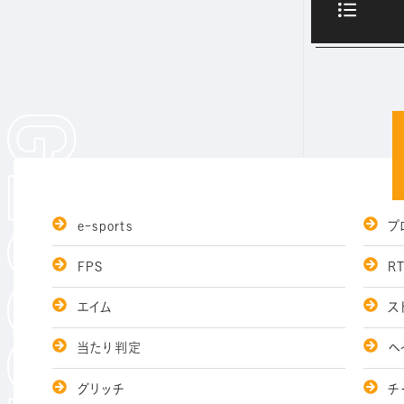
e-sports
プ
FPS
RT
エイム
ス
当たり判定
ヘ
グリッチ
チ