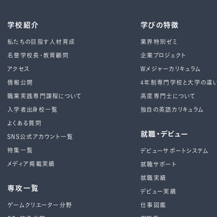
学校紹介
学びの特徴
私たちの目指す人材育成
業界特別ゼミ
名誉学校長・教育顧問
企業プロジェクト
アクセス
Wメジャーカリキュラム
情報公開
4年制専⾨学校と⼤学の違
職業実践専門課程について
高度専門士について
入学者出身校一覧
独自の英語カリキュラム
よくある質問
就職・デビュー
SNS公式アカウント一覧
特集一覧
デビューサポートシステム
メディア掲載実績
就職サポート
就職実績
専攻一覧
デビュー実績
ゲームクリエーター分野
仕事図鑑