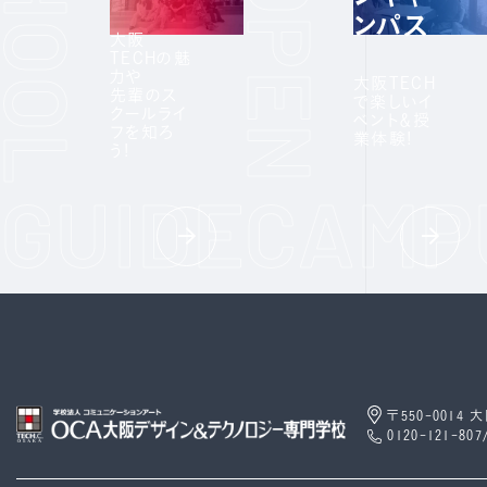
ンパス
大阪
TECHの魅
力や
大阪TECH
先輩のス
で楽しいイ
クールライ
ベント＆授
フを知ろ
業体験!
う!
〒550-0014
0120-121-807