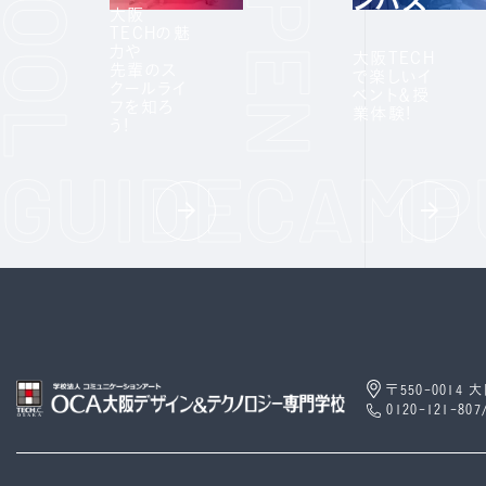
ンパス
大阪
TECHの魅
力や
大阪TECH
先輩のス
で楽しいイ
クールライ
ベント＆授
フを知ろ
業体験!
う!
〒550-0014
0120-121-807