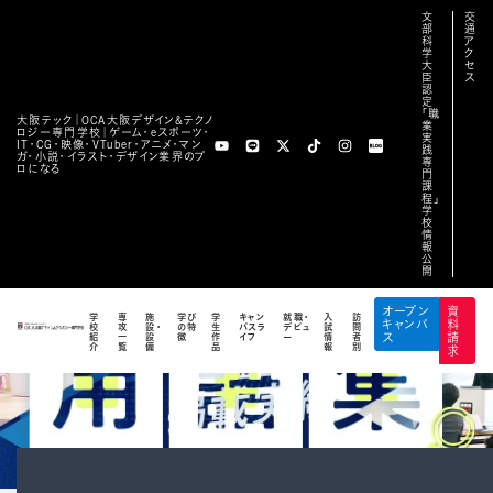
文
交
部
通
科
ア
学
ク
大
セ
臣
ス
認
定
「職
大阪テック｜OCA⼤阪デザイン&テクノ
業
ロジー専⾨学校｜ゲーム・eスポーツ・
実
IT・CG・映像・VTuber・アニメ・マン
践
ガ・小説・イラスト・デザイン業界のプ
専
ロになる
門
課
程」
学
校
情
報
公
開
オープン
資
学
専
施
学び
学
キャン
就職・
入
訪
キャンパ
料
校
攻
設・
の特
生
パスラ
デビュ
試
問
紹
一
設
徴
作
イフ
ー
情
者
ス
請
介
覧
備
品
報
別
求