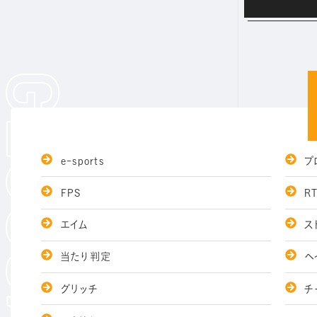
e-sports
プ
FPS
RT
エイム
ス
当たり判定
ヘ
グリッチ
チ