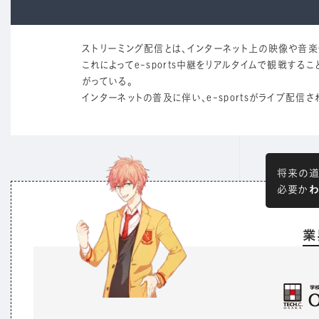
ストリーミング配信とは、インターネット上の映像や音
これによってe-sports中継をリアルタイムで観戦す
がっている。
インターネットの普及に伴い、e-sportsがライブ配信さ
将来の道
わ
必要か
業