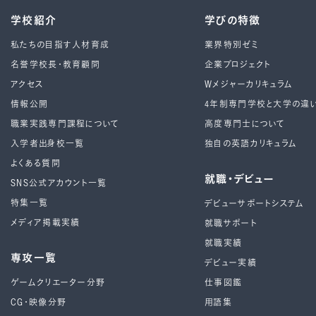
学校紹介
学びの特徴
私たちの目指す人材育成
業界特別ゼミ
名誉学校長・教育顧問
企業プロジェクト
アクセス
Wメジャーカリキュラム
情報公開
4年制専⾨学校と⼤学の違
職業実践専門課程について
高度専門士について
入学者出身校一覧
独自の英語カリキュラム
よくある質問
就職・デビュー
SNS公式アカウント一覧
特集一覧
デビューサポートシステム
メディア掲載実績
就職サポート
就職実績
専攻一覧
デビュー実績
ゲームクリエーター分野
仕事図鑑
CG・映像分野
用語集