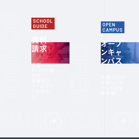
SCHOOL
OPEN
GUIDE
CAMPUS
資料
オープ
請求
ンキャ
ンパス
大阪
TECHの魅
力や
大阪TECH
先輩のス
で楽しいイ
クールライ
ベント＆授
フを知ろ
業体験!
う!