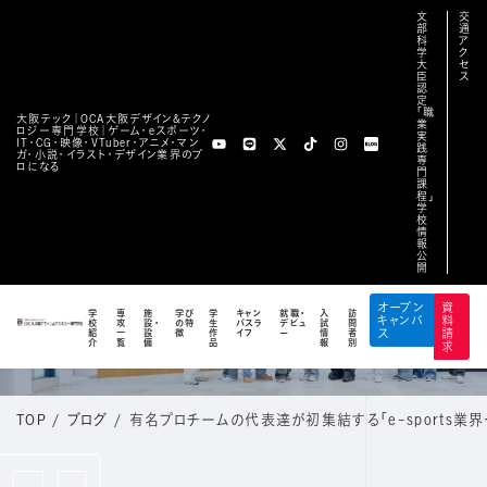
文
交
部
通
科
ア
学
ク
大
セ
臣
ス
認
定
「職
大阪テック｜OCA⼤阪デザイン&テクノ
業
ロジー専⾨学校｜ゲーム・eスポーツ・
実
IT・CG・映像・VTuber・アニメ・マン
践
ガ・小説・イラスト・デザイン業界のプ
専
ロになる
門
課
程」
学
校
情
報
公
開
BLOG
オープン
資
学
専
施
学び
学
キャン
就職・
入
訪
キャンパ
料
校
攻
設・
の特
生
パスラ
デビュ
試
問
公式ブログ
紹
一
設
徴
作
イフ
ー
情
者
ス
請
介
覧
備
品
報
別
求
TOP
/
ブログ
/
有名プロチームの代表達が初集結する「e-sports業界