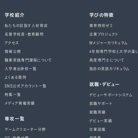
学校紹介
学びの特徴
私たちの目指す人材育成
業界特別ゼミ
名誉学校長・教育顧問
企業プロジェクト
アクセス
Wメジャーカリキュラム
情報公開
4年制専⾨学校と⼤学の違
職業実践専門課程について
高度専門士について
入学者出身校一覧
独自の英語カリキュラム
よくある質問
就職・デビュー
SNS公式アカウント一覧
特集一覧
デビューサポートシステム
メディア掲載実績
就職サポート
就職実績
専攻一覧
デビュー実績
ゲームクリエーター分野
仕事図鑑