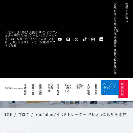
文
交
部
通
科
ア
学
ク
大
セ
臣
ス
認
定
「職
大阪テック｜OCA⼤阪デザイン&テクノ
業
ロジー専⾨学校｜ゲーム・eスポーツ・
実
IT・CG・映像・VTuber・アニメ・マン
践
ガ・小説・イラスト・デザイン業界のプ
専
ロになる
門
課
程」
学
校
情
報
公
開
BLOG
オープン
資
学
専
施
学び
学
キャン
就職・
入
訪
キャンパ
料
校
攻
設・
の特
生
パスラ
デビュ
試
問
公式ブログ
紹
一
設
徴
作
イフ
ー
情
者
ス
請
介
覧
備
品
報
別
求
TOP
/
ブログ
/
YouTuber/イラストレーター さいとうなおき氏来校！