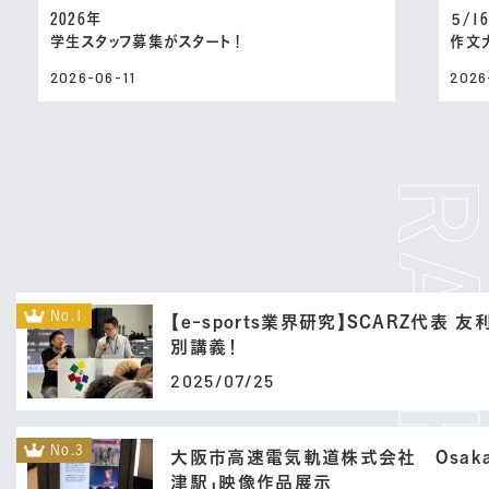
2026年
５/1
学生スタッフ募集がスタート！
作文
2026-06-11
2026
No.1
【e-sports業界研究】SCARZ代表 
別講義！
2025/07/25
No.3
大阪市高速電気軌道株式会社 Osaka 
津駅」映像作品展示