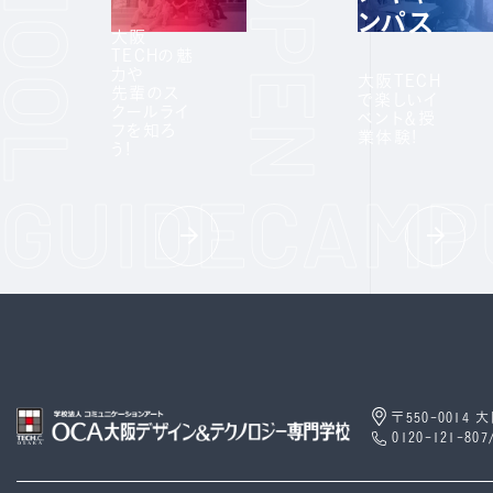
ンパス
大阪
TECHの魅
力や
大阪TECH
先輩のス
で楽しいイ
クールライ
ベント＆授
フを知ろ
業体験!
う!
〒550-0014
0120-121-807