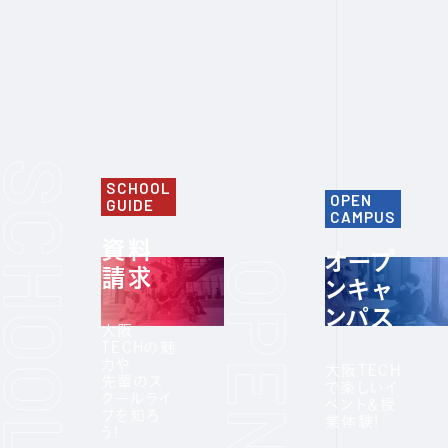
SCHOOL
OPEN
GUIDE
CAMPUS
資料
オープ
請求
ンキャ
ンパス
大阪
TECHの魅
力や
大阪TECH
先輩のス
で楽しいイ
クールライ
ベント＆授
フを知ろ
業体験!
う!