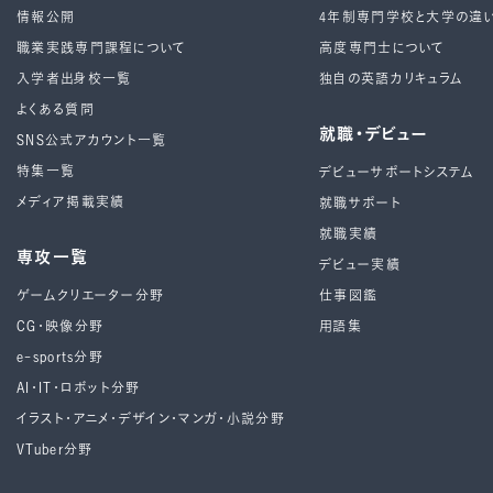
情報公開
4年制専⾨学校と⼤学の違
職業実践専門課程について
高度専門士について
入学者出身校一覧
独自の英語カリキュラム
よくある質問
就職・デビュー
SNS公式アカウント一覧
特集一覧
デビューサポートシステム
メディア掲載実績
就職サポート
就職実績
専攻一覧
デビュー実績
ゲームクリエーター分野
仕事図鑑
CG・映像分野
用語集
e-sports分野
AI・IT・ロボット分野
イラスト・アニメ・デザイン・マンガ・小説分野
VTuber分野