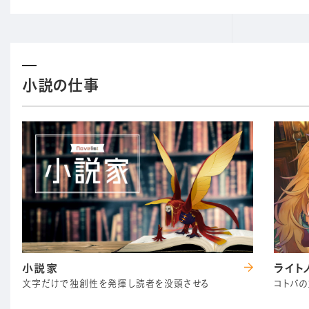
小説の仕事
小説家
ライト
文字だけで独創性を発揮し読者を没頭させる
コトバ