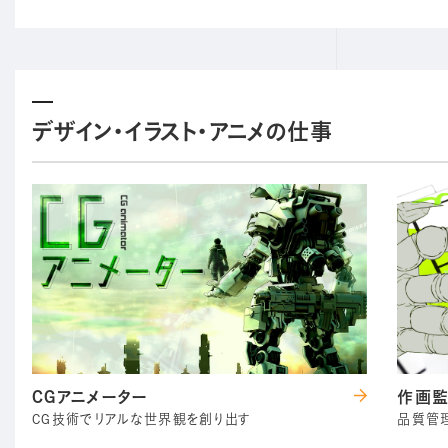
デザイン・イラスト・アニメの仕事
CGアニメーター
作画
CG技術でリアルな世界観を創り出す
品質管