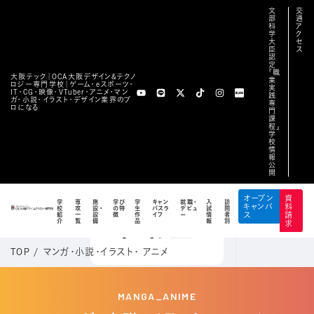
文
交
部
通
科
ア
学
ク
大
セ
臣
ス
認
定
「職
大阪テック｜OCA⼤阪デザイン&テクノ
業
ロジー専⾨学校｜ゲーム・eスポーツ・
実
IT・CG・映像・VTuber・アニメ・マン
践
ガ・小説・イラスト・デザイン業界のプ
専
ロになる
門
課
程」
学
校
情
報
公
開
オープン
資
学
専
施
学び
学
キャン
就職・
入
訪
キャンパ
料
校
攻
設・
の特
生
パスラ
デビュ
試
問
紹
一
設
徴
作
イフ
ー
情
者
ス
請
介
覧
備
品
報
別
求
TOP
/
マンガ・小説・イラスト・ アニメ
MANGA_ANIME