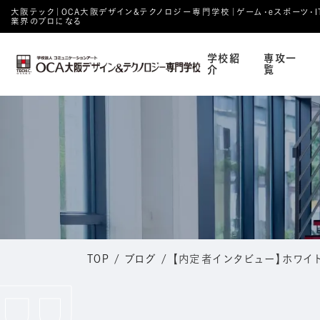
大阪テック｜OCA⼤阪デザイン&テクノロジー専⾨学校｜ゲーム・eスポーツ・IT・
業界のプロになる
学校紹
専攻一
介
覧
TOP
/
ブログ
/
【内定者インタビュー】ホワイ