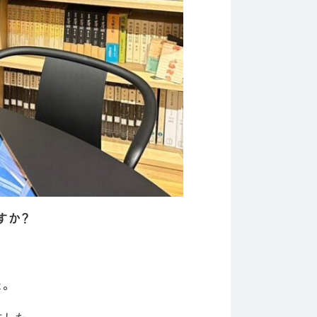
すか？
。