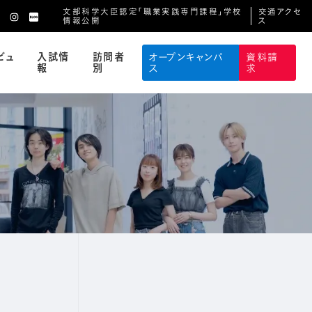
文部科学大臣認定「職業実践専門課程」学校
交通アクセ
情報公開
ス
ビュ
入試情
訪問者
オープンキャンパ
資料請
報
別
ス
求