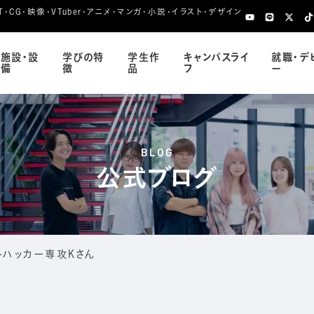
CG・映像・VTuber・アニメ・マンガ・小説・イラスト・デザイン
施設・設
学びの特
学生作
キャンパスライ
就職・デ
備
徴
品
フ
ー
BLOG
公式ブログ
トハッカー専攻Kさん