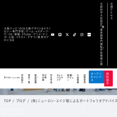
文
交
部
通
科
ア
学
ク
大
セ
臣
ス
認
定
「職
大阪テック｜OCA⼤阪デザイン&テクノ
業
ロジー専⾨学校｜ゲーム・eスポーツ・
実
IT・CG・映像・VTuber・アニメ・マン
践
ガ・小説・イラスト・デザイン業界のプ
専
ロになる
門
課
程」
学
校
情
報
公
開
BLOG
オープン
資
学
専
施
学び
学
キャン
就職・
入
訪
キャンパ
料
校
攻
設・
の特
生
パスラ
デビュ
試
問
公式ブログ
紹
一
設
徴
作
イフ
ー
情
者
ス
請
介
覧
備
品
報
別
求
TOP
/
ブログ
/
(株)ニューロン・エイジ様によるポートフォリオアドバイ