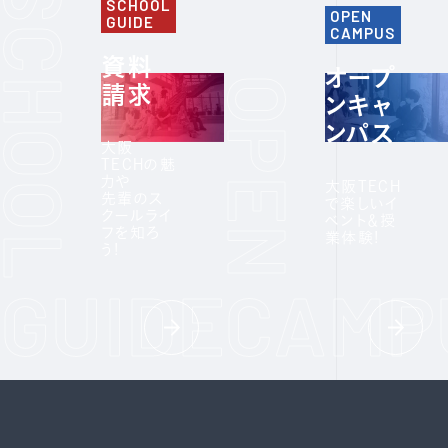
SCHOOL
OPEN
GUIDE
CAMPUS
資料
オープ
請求
ンキャ
ンパス
大阪
TECHの魅
力や
大阪TECH
先輩のス
で楽しいイ
クールライ
ベント＆授
フを知ろ
業体験!
う!