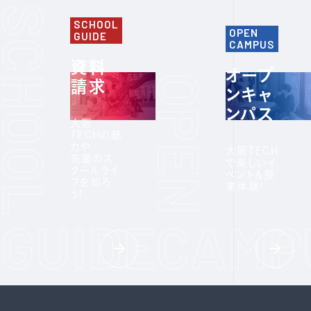
SCHOOL
OPEN
GUIDE
CAMPUS
資料
オープ
請求
ンキャ
ンパス
大阪
TECHの魅
力や
大阪TECH
先輩のス
で楽しいイ
クールライ
ベント＆授
フを知ろ
業体験!
う!