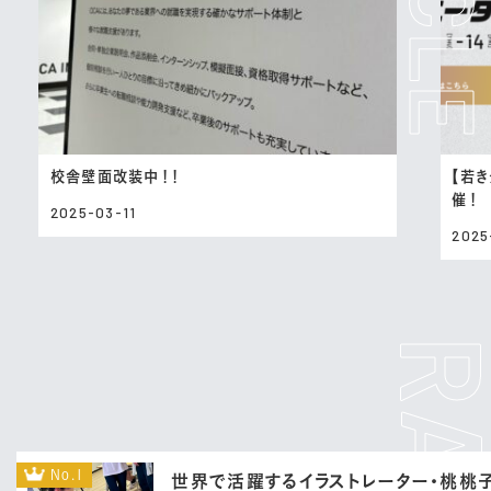
校舎壁面改装中！！
【若き
催！
2025-03-11
2025
No.1
世界で活躍するイラストレーター・桃桃