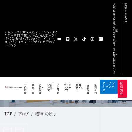
文
交
部
通
科
ア
学
ク
大
セ
臣
ス
認
定
「職
大阪テック｜OCA⼤阪デザイン&テクノ
業
ロジー専⾨学校｜ゲーム・eスポーツ・
実
IT・CG・映像・VTuber・アニメ・マン
践
ガ・小説・イラスト・デザイン業界のプ
専
ロになる
門
課
程」
学
校
情
報
公
開
BLOG
オープン
資
学
専
施
学び
学
キャン
就職・
入
訪
キャンパ
料
校
攻
設・
の特
生
パスラ
デビュ
試
問
公式ブログ
紹
一
設
徴
作
イフ
ー
情
者
ス
請
介
覧
備
品
報
別
求
TOP
/
ブログ
/
植物 の癒し