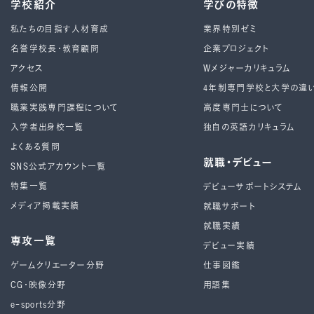
学校紹介
学びの特徴
私たちの目指す人材育成
業界特別ゼミ
名誉学校長・教育顧問
企業プロジェクト
アクセス
Wメジャーカリキュラム
情報公開
4年制専⾨学校と⼤学の違
職業実践専門課程について
高度専門士について
入学者出身校一覧
独自の英語カリキュラム
よくある質問
就職・デビュー
SNS公式アカウント一覧
特集一覧
デビューサポートシステム
メディア掲載実績
就職サポート
就職実績
専攻一覧
デビュー実績
ゲームクリエーター分野
仕事図鑑
CG・映像分野
用語集
e-sports分野