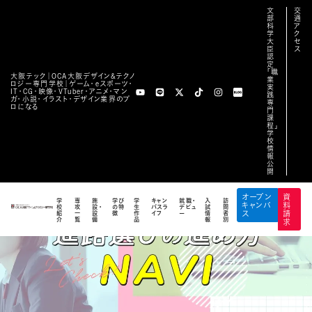
文
交
部
通
科
ア
学
ク
大
セ
臣
ス
認
定
「職
大阪テック｜OCA⼤阪デザイン&テクノ
業
ロジー専⾨学校｜ゲーム・eスポーツ・
実
IT・CG・映像・VTuber・アニメ・マン
践
ガ・小説・イラスト・デザイン業界のプ
専
ロになる
門
課
程」
学
校
情
報
公
開
オープン
資
学
専
施
学び
学
キャン
就職・
入
訪
キャンパ
料
校
攻
設・
の特
生
パスラ
デビュ
試
問
紹
一
設
徴
作
イフ
ー
情
者
ス
請
介
覧
備
品
報
別
求