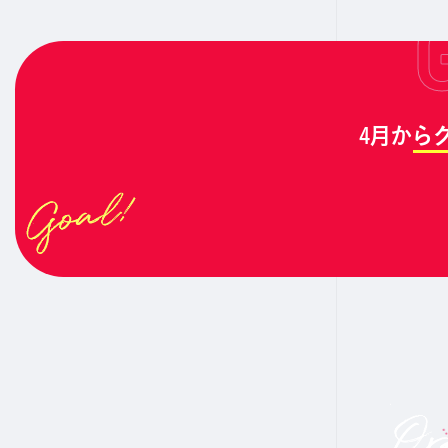
4月か
ら