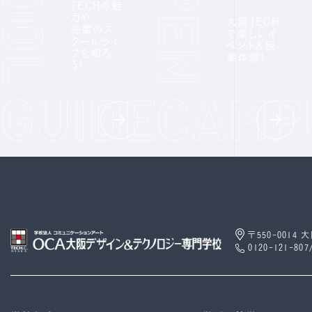
TECHの魅
力や
大阪TECH
先輩のス
で楽しいイ
クールライ
ベント＆授
フを知ろ
業体験!
う!
〒550-0014
0120-121-807