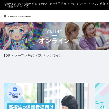
大阪テック｜OCA⼤阪デザイン&テクノロジー専⾨学校｜ゲーム・eスポーツ・IT・CG・映像・VT
イン業界のプロになる
ONLINE
オンライン
TOP
/
オープンキャンパス
/
オンライン