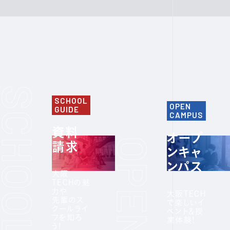
SCHOOL
OPEN
GUIDE
CAMPUS
資料
オープ
請求
ンキャ
ンパス
大阪
TECHの魅
力や
大阪TECH
先輩のス
で楽しいイ
クールライ
ベント＆授
フを知ろ
業体験!
う!