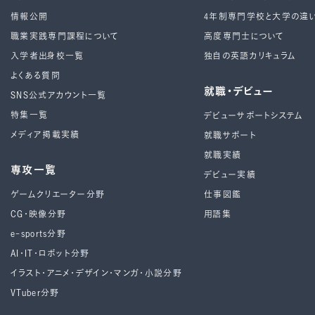
情報公開
4年制専⾨学校と⼤学の違
職業実践専門課程について
高度専門士について
入学者出身校一覧
独自の英語カリキュラム
よくある質問
就職・デビュー
SNS公式アカウント一覧
特集一覧
デビューサポートシステム
メディア掲載実績
就職サポート
就職実績
専攻一覧
デビュー実績
ゲームクリエーター分野
仕事図鑑
CG・映像分野
用語集
e-sports分野
AI・IT・ロボット分野
イラスト・アニメ・デザイン・マンガ・小説分野
VTuber分野