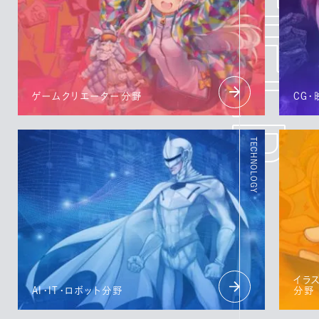
ゲームクリエーター分野
CG
イラ
AI・IT・ロボット分野
分野