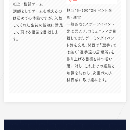
ャー
担当：格闘ゲーム
担当：e-sportsイベント企
講師としてゲームを教えるの
画・運営
は初めての体験ですが、入校
一般的なeスポーツイベント
してくれた生徒の皆様に満足
論は元より、コミュニティが目
して頂ける授業を目指しま
指してきたゲーミングイベン
す。
ト論を交え、関西で「選手」で
は無く「選手達の居場所」を
作り上げる目標を持つ若い
層に対し、これまでの経験と
知識を共有し、次世代の人
材育成に取り組みます。