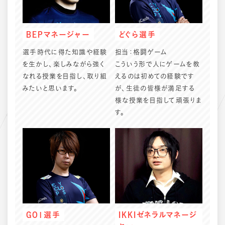
BEPマネージャー
どぐら選手
選手時代に得た知識や経験
担当：格闘ゲーム
を生かし、楽しみながら強く
こういう形で人にゲームを教
なれる授業を目指し、取り組
えるのは初めての経験です
みたいと思います。
が、生徒の皆様が満足する
様な授業を目指して頑張りま
す。
GO1選手
IKKIゼネラルマネージ