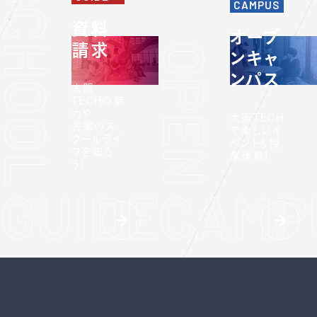
CAMPUS
資料
オープ
請求
ンキャ
ンパス
大阪
TECHの魅
力や
大阪TECH
先輩のス
で楽しいイ
クールライ
ベント＆授
フを知ろ
業体験!
う!