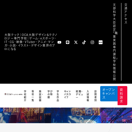
文
交
部
通
科
ア
学
ク
大
セ
臣
ス
認
定
「職
大阪テック｜OCA⼤阪デザイン&テクノ
業
ロジー専⾨学校｜ゲーム・eスポーツ・
実
TOP
ABOUT
COURSE
SYSTEM
R
IT・CG・映像・VTuber・アニメ・マン
践
ガ・小説・イラスト・デザイン業界のプ
専
ロになる
門
e-sportsトップ
メッセージ
専攻一覧
教育システム
施設
課
程」
学
校
情
報
公
開
TEACHER
オープン
資
学
専
施
学び
学
キャン
就職・
入
訪
キャンパ
料
校
攻
設・
の特
生
パスラ
デビュ
試
問
紹
一
設
徴
作
イフ
ー
情
者
ス
請
講師
介
覧
備
品
報
別
求