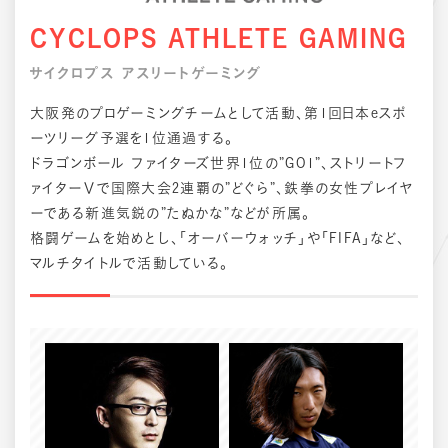
CYCLOPS ATHLETE GAMING
サイクロプス アスリートゲーミング
大阪発のプロゲーミングチームとして活動、第1回日本eスポ
ーツリーグ予選を1位通過する。
ドラゴンボール ファイターズ世界1位の”GO1”、ストリートフ
ァイターⅤで国際大会2連覇の”どぐら”、鉄拳の女性プレイヤ
ーである新進気鋭の”たぬかな”などが所属。
格闘ゲームを始めとし、「オーバーウォッチ」や「FIFA」など、
マルチタイトルで活動している。