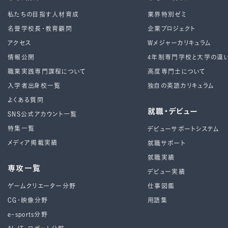
私たちの目指す人材育成
業界特別ゼミ
名誉学校長・教育顧問
企業プロジェクト
アクセス
Wメジャーカリキュラム
情報公開
4年制専⾨学校と⼤学の違
職業実践専門課程について
高度専門士について
入学者出身校一覧
独自の英語カリキュラム
よくある質問
就職・デビュー
SNS公式アカウント一覧
特集一覧
デビューサポートシステム
メディア掲載実績
就職サポート
就職実績
専攻一覧
デビュー実績
ゲームクリエーター分野
仕事図鑑
CG・映像分野
用語集
e-sports分野