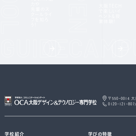
力や
大阪TECH
先輩のス
で楽しいイ
クールライ
ベント＆授
フを知ろ
業体験!
う!
〒550-0014
0120-121-807
学校紹介
学びの特徴