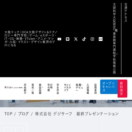
文
交
部
通
科
ア
学
ク
大
セ
臣
ス
認
定
「職
大阪テック｜OCA⼤阪デザイン&テクノ
業
ロジー専⾨学校｜ゲーム・eスポーツ・
実
IT・CG・映像・VTuber・アニメ・マン
践
ガ・小説・イラスト・デザイン業界のプ
専
ロになる
門
課
程」
学
校
情
報
公
開
BLOG
オープン
資
学
専
施
学び
学
キャン
就職・
入
訪
キャンパ
料
校
攻
設・
の特
生
パスラ
デビュ
試
問
公式ブログ
紹
一
設
徴
作
イフ
ー
情
者
ス
請
介
覧
備
品
報
別
求
TOP
/
ブログ
/
株式会社 デジサーフ 最終プレゼンテーション