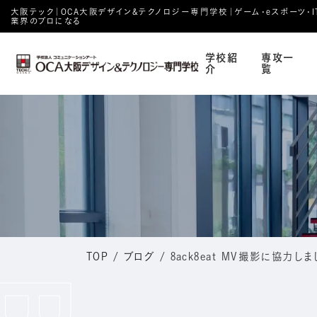
大阪テック｜OCA⼤阪デザイン&テクノロジー専⾨学校｜ゲーム・eスポーツ・IT・
業界のプロになる
学校紹
専攻一
介
覧
TOP
/
ブログ
/
8ack8eat MV撮影に協力しま