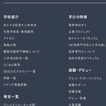
学校紹介
学びの特徴
私たちの目指す人材育成
業界特別ゼミ
名誉学校長・教育顧問
企業プロジェクト
アクセス
Wメジャーカリキュラム
情報公開
4年制専⾨学校と⼤学の違
職業実践専門課程について
高度専門士について
入学者出身校一覧
独自の英語カリキュラム
よくある質問
就職・デビュー
SNS公式アカウント一覧
特集一覧
デビューサポートシステム
メディア掲載実績
就職サポート
就職実績
専攻一覧
デビュー実績
ゲームクリエーター分野
仕事図鑑