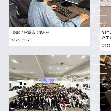
Houdiniの授業に潜入👀
STYL
産学
2026-05-20
2026