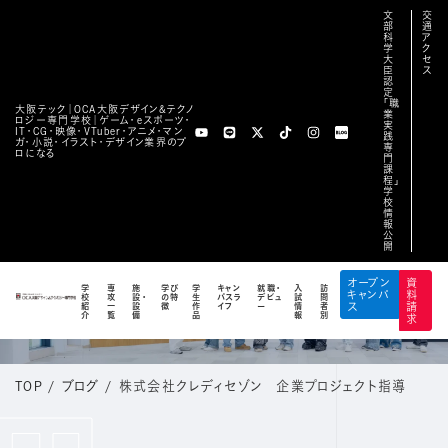
文
交
部
通
科
ア
学
ク
大
セ
臣
ス
認
定
「職
大阪テック｜OCA⼤阪デザイン&テクノ
業
ロジー専⾨学校｜ゲーム・eスポーツ・
実
IT・CG・映像・VTuber・アニメ・マン
践
ガ・小説・イラスト・デザイン業界のプ
専
ロになる
門
課
程」
学
校
情
報
公
開
BLOG
オープン
資
学
専
施
学び
学
キャン
就職・
入
訪
キャンパ
料
校
攻
設・
の特
生
パスラ
デビュ
試
問
公式ブログ
紹
一
設
徴
作
イフ
ー
情
者
ス
請
介
覧
備
品
報
別
求
TOP
/
ブログ
/
株式会社クレディセゾン 企業プロジェクト指導