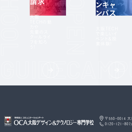
請求
ンキャ
ンパス
大阪
TECHの魅
力や
大阪TECH
先輩のス
で楽しいイ
クールライ
ベント＆授
フを知ろ
業体験!
う!
〒550-0014
0120-121-807