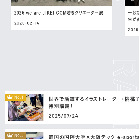
2026 we are JIKEI COM若きクリエーター展
一般
生が
2026-02-14
2026
No.1
世界で活躍するイラストレーター・桃桃
特別講義！
2025/07/24
No.3
韓国の国際大学×大阪テック e-sport