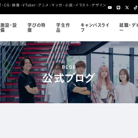
CG・映像・VTuber・アニメ・マンガ・小説・イラスト・デザイン
施設・設
学びの特
学生作
キャンパスライ
就職・デ
備
徴
品
フ
ー
BLOG
公式ブログ