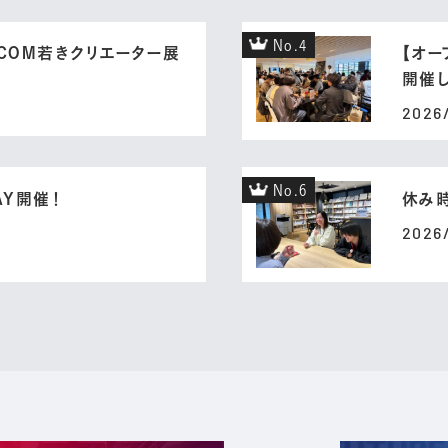
No.4
KEI COM若きクリエーター展
【オー
開催し
2026
No.6
AY開催！
休み
2026