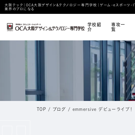
大阪テック｜OCA⼤阪デザイン&テクノロジー専⾨学校｜ゲーム・eスポーツ・IT・
業界のプロになる
学校紹
専攻一
介
覧
TOP
/
ブログ
/
emmersive デビューライブ！