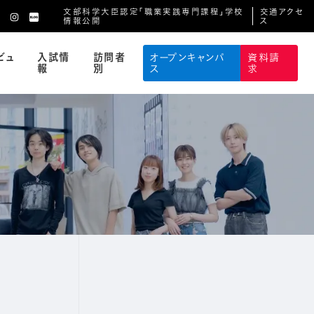
文部科学大臣認定「職業実践専門課程」学校
交通アクセ
情報公開
ス
ビュ
入試情
訪問者
オープンキャンパ
資料請
報
別
ス
求