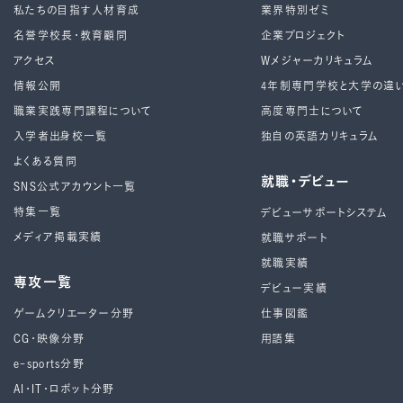
私たちの目指す人材育成
業界特別ゼミ
名誉学校長・教育顧問
企業プロジェクト
アクセス
Wメジャーカリキュラム
情報公開
4年制専⾨学校と⼤学の違
職業実践専門課程について
高度専門士について
入学者出身校一覧
独自の英語カリキュラム
よくある質問
就職・デビュー
SNS公式アカウント一覧
特集一覧
デビューサポートシステム
メディア掲載実績
就職サポート
就職実績
専攻一覧
デビュー実績
ゲームクリエーター分野
仕事図鑑
CG・映像分野
用語集
e-sports分野
AI・IT・ロボット分野