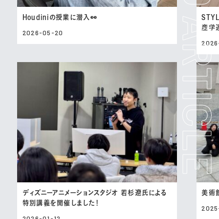
Houdiniの授業に潜入👀
STYL
産学
2026-05-20
2026
ディズニーアニメーションスタジオ 若杉遼氏による
美術
特別講義を開催しました！
2025
2026-01-12