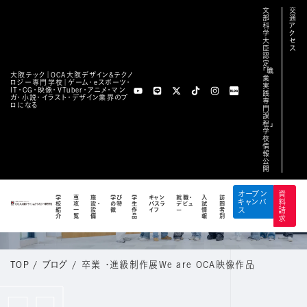
文
交
部
通
科
ア
学
ク
大
セ
臣
ス
認
定
「職
大阪テック｜OCA⼤阪デザイン&テクノ
業
ロジー専⾨学校｜ゲーム・eスポーツ・
実
IT・CG・映像・VTuber・アニメ・マン
践
ガ・小説・イラスト・デザイン業界のプ
専
ロになる
門
課
程」
学
校
情
報
公
開
BLOG
オープン
資
学
専
施
学び
学
キャン
就職・
入
訪
キャンパ
料
校
攻
設・
の特
生
パスラ
デビュ
試
問
公式ブログ
紹
一
設
徴
作
イフ
ー
情
者
ス
請
介
覧
備
品
報
別
求
TOP
/
ブログ
/
卒業 ・進級制作展We are OCA映像作品