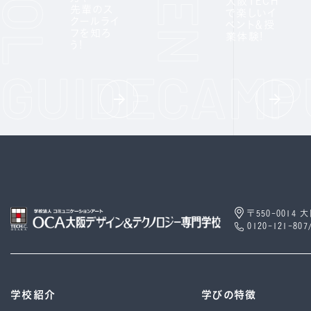
大阪TECH
先輩のス
で楽しいイ
クールライ
ベント＆授
フを知ろ
業体験!
う!
〒550-0014
0120-121-807
学校紹介
学びの特徴