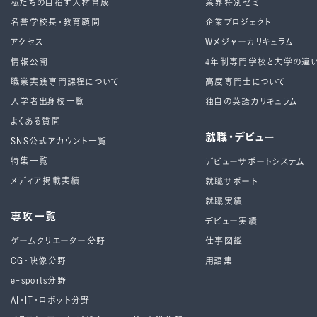
私たちの目指す人材育成
業界特別ゼミ
名誉学校長・教育顧問
企業プロジェクト
アクセス
Wメジャーカリキュラム
情報公開
4年制専⾨学校と⼤学の違
職業実践専門課程について
高度専門士について
入学者出身校一覧
独自の英語カリキュラム
よくある質問
就職・デビュー
SNS公式アカウント一覧
特集一覧
デビューサポートシステム
メディア掲載実績
就職サポート
就職実績
専攻一覧
デビュー実績
ゲームクリエーター分野
仕事図鑑
CG・映像分野
用語集
e-sports分野
AI・IT・ロボット分野