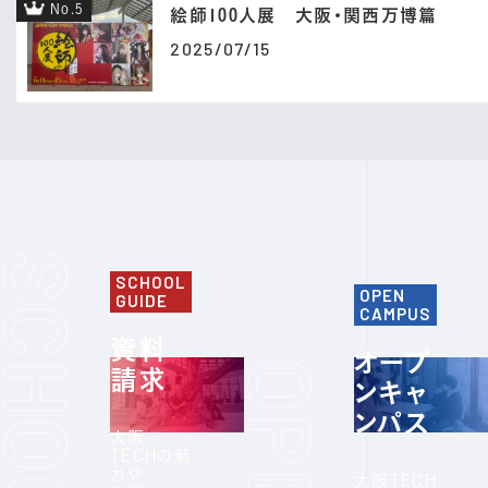
No.5
絵師100人展 大阪・関西万博篇
2025/07/15
SCHOOL
OPEN
GUIDE
CAMPUS
資料
オープ
請求
ンキャ
ンパス
大阪
TECHの魅
力や
大阪TECH