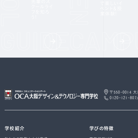
先輩のス
で楽しいイ
クールライ
ベント＆授
フを知ろ
業体験!
う!
〒550-0014
0120-121-807
学校紹介
学びの特徴