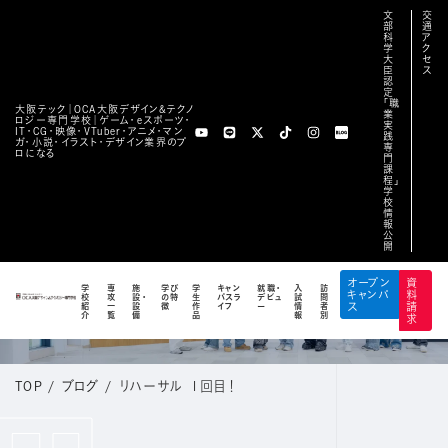
文
交
部
通
科
ア
学
ク
大
セ
臣
ス
認
定
「職
大阪テック｜OCA⼤阪デザイン&テクノ
業
ロジー専⾨学校｜ゲーム・eスポーツ・
実
IT・CG・映像・VTuber・アニメ・マン
践
ガ・小説・イラスト・デザイン業界のプ
専
ロになる
門
課
程」
学
校
情
報
公
開
BLOG
オープン
資
学
専
施
学び
学
キャン
就職・
入
訪
キャンパ
料
校
攻
設・
の特
生
パスラ
デビュ
試
問
公式ブログ
紹
一
設
徴
作
イフ
ー
情
者
ス
請
介
覧
備
品
報
別
求
TOP
/
ブログ
/
リハーサル １回目！