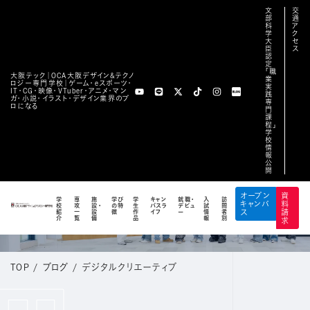
文
交
部
通
科
ア
学
ク
大
セ
臣
ス
認
定
「職
大阪テック｜OCA⼤阪デザイン&テクノ
業
ロジー専⾨学校｜ゲーム・eスポーツ・
実
IT・CG・映像・VTuber・アニメ・マン
践
ガ・小説・イラスト・デザイン業界のプ
専
ロになる
門
課
程」
学
校
情
報
公
開
BLOG
オープン
資
学
専
施
学び
学
キャン
就職・
入
訪
キャンパ
料
校
攻
設・
の特
生
パスラ
デビュ
試
問
公式ブログ
紹
一
設
徴
作
イフ
ー
情
者
ス
請
介
覧
備
品
報
別
求
TOP
/
ブログ
/
デジタルクリエーティブ