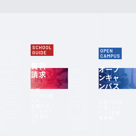
SCHOOL
OPEN
GUIDE
CAMPUS
資料
オープ
請求
ンキャ
ンパス
大阪
TECHの魅
力や
大阪TECH
先輩のス
で楽しいイ
クールライ
ベント＆授
フを知ろ
業体験!
う!