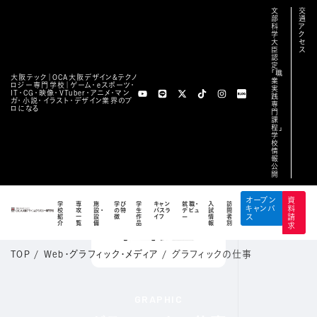
文
交
部
通
科
ア
学
ク
大
セ
臣
ス
認
定
「職
大阪テック｜OCA⼤阪デザイン&テクノ
業
ロジー専⾨学校｜ゲーム・eスポーツ・
実
IT・CG・映像・VTuber・アニメ・マン
践
ガ・小説・イラスト・デザイン業界のプ
専
ロになる
門
課
程」
学
校
情
報
公
開
オープン
資
学
専
施
学び
学
キャン
就職・
入
訪
キャンパ
料
校
攻
設・
の特
生
パスラ
デビュ
試
問
紹
一
設
徴
作
イフ
ー
情
者
ス
請
介
覧
備
品
報
別
求
TOP
/
Web・グラフィック・メディア
/
グラフィックの仕事
GRAPHIC