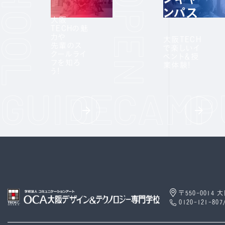
ンパス
大阪
TECHの魅
力や
大阪TECH
先輩のス
で楽しいイ
クールライ
ベント＆授
フを知ろ
業体験!
う!
〒550-0014
0120-121-807