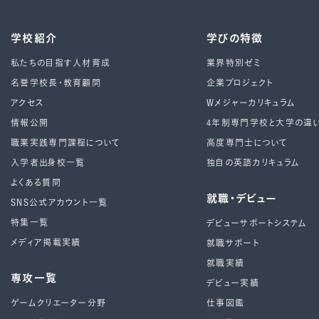
学校紹介
学びの特徴
私たちの目指す人材育成
業界特別ゼミ
名誉学校長・教育顧問
企業プロジェクト
アクセス
Wメジャーカリキュラム
情報公開
4年制専⾨学校と⼤学の違
職業実践専門課程について
高度専門士について
入学者出身校一覧
独自の英語カリキュラム
よくある質問
就職・デビュー
SNS公式アカウント一覧
特集一覧
デビューサポートシステム
メディア掲載実績
就職サポート
就職実績
専攻一覧
デビュー実績
ゲームクリエーター分野
仕事図鑑