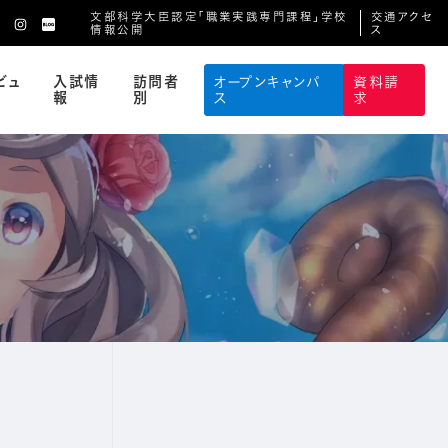
文部科学大臣認定「職業実践専門課程」学校
交通アクセ
情報公開
ス
ビュ
入試情
訪問者
オープンキャンパ
資料請
報
別
ス
求