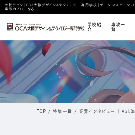
大阪テック｜OCA⼤阪デザイン&テクノロジー専⾨学校｜ゲーム・eスポーツ・IT・
業界のプロになる
学校紹
専攻一
介
覧
TOP
/
特集一覧
/
業界インタビュー | Vol.0