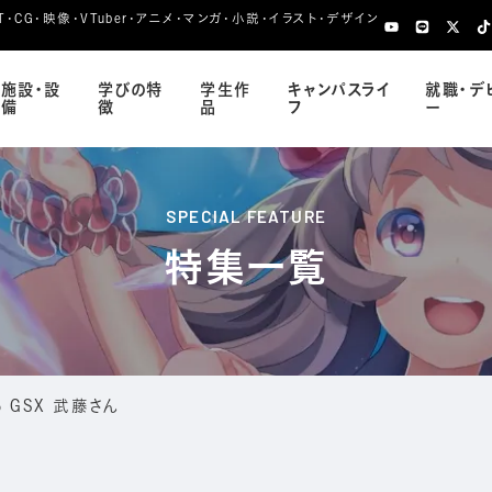
CG・映像・VTuber・アニメ・マンガ・小説・イラスト・デザイン
施設・設
学びの特
学生作
キャンパスライ
就職・デ
備
徴
品
フ
ー
SPECIAL FEATURE
特集一覧
5 GSX 武藤さん