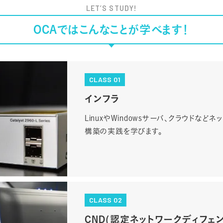
LET’S STUDY!
OCAではこんなことが学べます！
CLASS 01
インフラ
LinuxやWindowsサーバ、クラウドな
構築の実践を学びます。
CLASS 02
CND(認定ネットワークディフェン