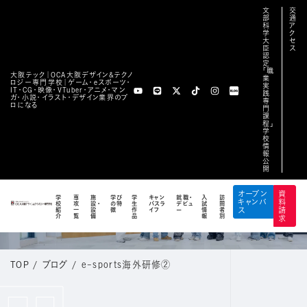
文
交
部
通
科
ア
学
ク
大
セ
臣
ス
認
定
「職
大阪テック｜OCA⼤阪デザイン&テクノ
業
ロジー専⾨学校｜ゲーム・eスポーツ・
実
IT・CG・映像・VTuber・アニメ・マン
践
ガ・小説・イラスト・デザイン業界のプ
専
ロになる
門
課
程」
学
校
情
報
公
開
BLOG
オープン
資
学
専
施
学び
学
キャン
就職・
入
訪
キャンパ
料
校
攻
設・
の特
生
パスラ
デビュ
試
問
公式ブログ
紹
一
設
徴
作
イフ
ー
情
者
ス
請
介
覧
備
品
報
別
求
TOP
/
ブログ
/
e-sports海外研修②