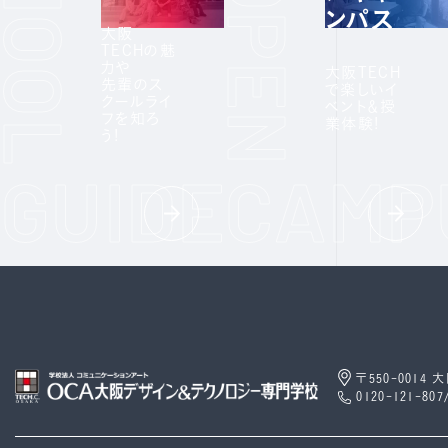
ンパス
大阪
TECHの魅
力や
大阪TECH
先輩のス
で楽しいイ
クールライ
ベント＆授
フを知ろ
業体験!
う!
〒550-0014
0120-121-807