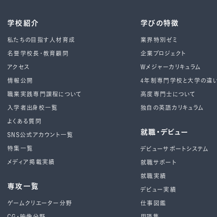
学校紹介
学びの特徴
私たちの目指す人材育成
業界特別ゼミ
名誉学校長・教育顧問
企業プロジェクト
アクセス
Wメジャーカリキュラム
情報公開
4年制専⾨学校と⼤学の違
職業実践専門課程について
高度専門士について
入学者出身校一覧
独自の英語カリキュラム
よくある質問
就職・デビュー
SNS公式アカウント一覧
特集一覧
デビューサポートシステム
メディア掲載実績
就職サポート
就職実績
専攻一覧
デビュー実績
ゲームクリエーター分野
仕事図鑑
CG・映像分野
用語集