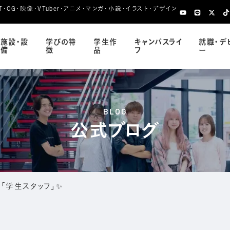
CG・映像・VTuber・アニメ・マンガ・小説・イラスト・デザイン
施設・設
学びの特
学生作
キャンパスライ
就職・デ
備
徴
品
フ
ー
BLOG
公式ブログ
「学生スタッフ」✨