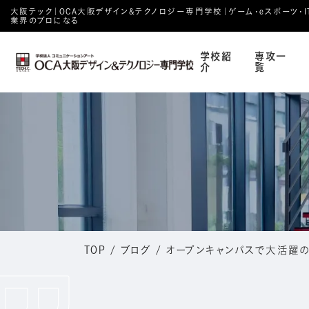
大阪テック｜OCA⼤阪デザイン&テクノロジー専⾨学校｜ゲーム・eスポーツ・IT・
業界のプロになる
学校紹
専攻一
介
覧
TOP
/
ブログ
/
オープンキャンパスで大活躍の