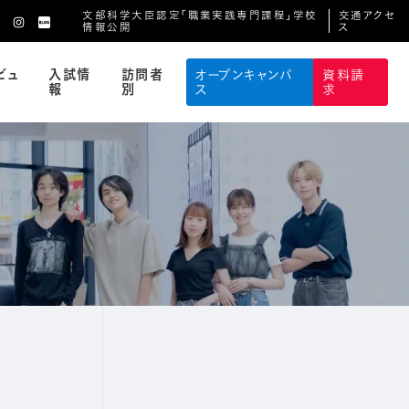
文部科学大臣認定「職業実践専門課程」学校
交通アクセ
情報公開
ス
ビュ
入試情
訪問者
オープンキャンパ
資料請
報
別
ス
求