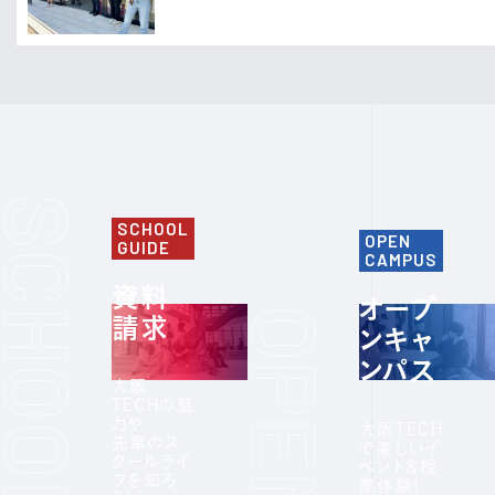
SCHOOL
OPEN
GUIDE
CAMPUS
資料
オープ
請求
ンキャ
ンパス
大阪
TECHの魅
力や
大阪TECH
先輩のス
で楽しいイ
クールライ
ベント＆授
フを知ろ
業体験!