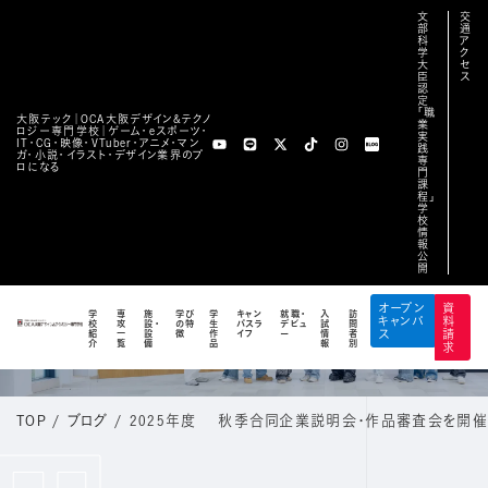
文
交
部
通
科
ア
学
ク
大
セ
臣
ス
認
定
「職
大阪テック｜OCA⼤阪デザイン&テクノ
業
ロジー専⾨学校｜ゲーム・eスポーツ・
実
IT・CG・映像・VTuber・アニメ・マン
践
ガ・小説・イラスト・デザイン業界のプ
専
ロになる
門
課
程」
学
校
情
報
公
開
BLOG
オープン
資
学
専
施
学び
学
キャン
就職・
入
訪
キャンパ
料
校
攻
設・
の特
生
パスラ
デビュ
試
問
公式ブログ
紹
一
設
徴
作
イフ
ー
情
者
ス
請
介
覧
備
品
報
別
求
TOP
/
ブログ
/
2025年度 秋季合同企業説明会・作品審査会を開催