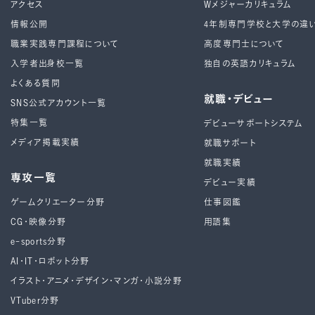
アクセス
Wメジャーカリキュラム
情報公開
4年制専⾨学校と⼤学の違
職業実践専門課程について
高度専門士について
入学者出身校一覧
独自の英語カリキュラム
よくある質問
就職・デビュー
SNS公式アカウント一覧
特集一覧
デビューサポートシステム
メディア掲載実績
就職サポート
就職実績
専攻一覧
デビュー実績
ゲームクリエーター分野
仕事図鑑
CG・映像分野
用語集
e-sports分野
AI・IT・ロボット分野
イラスト・アニメ・デザイン・マンガ・小説分野
VTuber分野