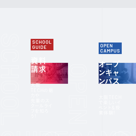
SCHOOL
OPEN
GUIDE
CAMPUS
資料
オープ
請求
ンキャ
ンパス
大阪
TECHの魅
力や
大阪TECH
先輩のス
で楽しいイ
クールライ
ベント＆授
フを知ろ
業体験!
う!