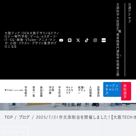
文
交
部
通
科
ア
学
ク
大
セ
臣
ス
認
定
「職
大阪テック｜OCA⼤阪デザイン&テクノ
業
ロジー専⾨学校｜ゲーム・eスポーツ・
実
IT・CG・映像・VTuber・アニメ・マン
践
ガ・小説・イラスト・デザイン業界のプ
専
ロになる
門
課
程」
学
校
情
報
公
開
BLOG
オープン
資
学
専
施
学び
学
キャン
就職・
入
訪
キャンパ
料
校
攻
設・
の特
生
パスラ
デビュ
試
問
公式ブログ
紹
一
設
徴
作
イフ
ー
情
者
ス
請
介
覧
備
品
報
別
求
TOP
/
ブログ
/
2025/7/21作文添削会を開催しました！【大阪TECH