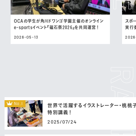
OCAの学生が角川ドワンゴ学園主催のオンライン
スポ
e-sportsイベント『磁石祭2026』を共同運営！
実行
2026-05-13
2026
No.1
世界で活躍するイラストレーター・桃桃
特別講義！
2025/07/24