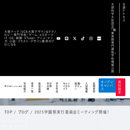
文
交
部
通
科
ア
学
ク
大
セ
臣
ス
認
定
「職
大阪テック｜OCA⼤阪デザイン&テクノ
業
ロジー専⾨学校｜ゲーム・eスポーツ・
実
IT・CG・映像・VTuber・アニメ・マン
践
ガ・小説・イラスト・デザイン業界のプ
専
ロになる
門
課
程」
学
校
情
報
公
開
BLOG
オープン
資
学
専
施
学び
学
キャン
就職・
入
訪
キャンパ
料
校
攻
設・
の特
生
パスラ
デビュ
試
問
公式ブログ
紹
一
設
徴
作
イフ
ー
情
者
ス
請
介
覧
備
品
報
別
求
TOP
/
ブログ
/
2025学園祭実行委員会ミーティング開催！