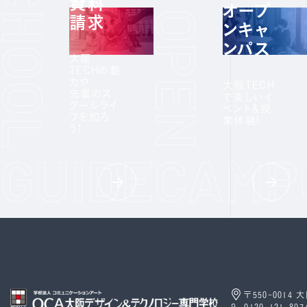
資料
オープ
請求
ンキャ
ンパス
大阪
TECHの魅
力や
大阪TECH
先輩のス
で楽しいイ
クールライ
ベント＆授
フを知ろ
業体験!
う!
〒550-0014