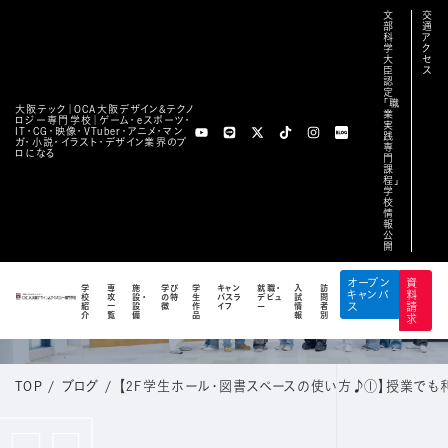
文
交
部
通
科
ア
学
ク
大
セ
臣
ス
認
定
「職
大阪テック｜OCA⼤阪デザイン&テクノ
業
ロジー専⾨学校｜ゲーム・eスポーツ・
実
IT・CG・映像・VTuber・アニメ・マン
践
ガ・小説・イラスト・デザイン業界のプ
専
ロになる
門
課
程」
学
校
情
報
公
開
BLOG
オープン
資
学
専
施
学び
学
キャン
就職・
入
訪
キャンパ
料
校
攻
設・
の特
生
パスラ
デビュ
試
問
公式ブログ
紹
一
設
徴
作
イフ
ー
情
者
ス
請
介
覧
備
品
報
別
求
TOP
/
ブログ
/
【2F学生ホール・図書スペースの使い方♪①】授業でも