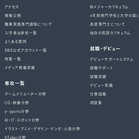
アクセス
Wメジャーカリキュラム
情報公開
4年制専⾨学校と⼤学の違
職業実践専門課程について
高度専門士について
入学者出身校一覧
独自の英語カリキュラム
よくある質問
就職・デビュー
SNS公式アカウント一覧
特集一覧
デビューサポートシステム
メディア掲載実績
就職サポート
就職実績
専攻一覧
デビュー実績
ゲームクリエーター分野
仕事図鑑
CG・映像分野
用語集
e-sports分野
AI・IT・ロボット分野
イラスト・アニメ・デザイン・マンガ・小説分野
VTuber分野