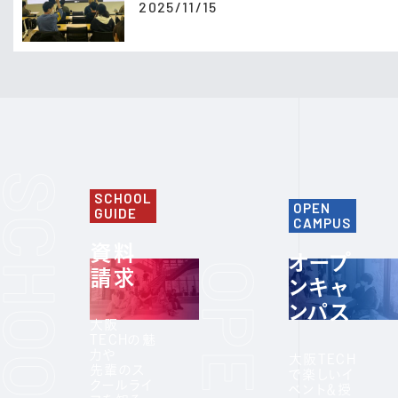
2025/11/15
SCHOOL
OPEN
GUIDE
CAMPUS
資料
オープ
請求
ンキャ
ンパス
大阪
TECHの魅
力や
大阪TECH
先輩のス
で楽しいイ
クールライ
ベント＆授