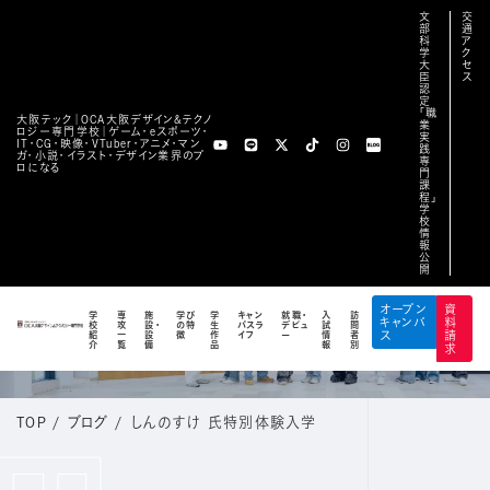
文
交
部
通
科
ア
学
ク
大
セ
臣
ス
認
定
「職
大阪テック｜OCA⼤阪デザイン&テクノ
業
ロジー専⾨学校｜ゲーム・eスポーツ・
実
IT・CG・映像・VTuber・アニメ・マン
践
ガ・小説・イラスト・デザイン業界のプ
専
ロになる
門
課
程」
学
校
情
報
公
開
BLOG
オープン
資
学
専
施
学び
学
キャン
就職・
入
訪
キャンパ
料
校
攻
設・
の特
生
パスラ
デビュ
試
問
公式ブログ
紹
一
設
徴
作
イフ
ー
情
者
ス
請
介
覧
備
品
報
別
求
TOP
/
ブログ
/
しんのすけ 氏特別体験入学