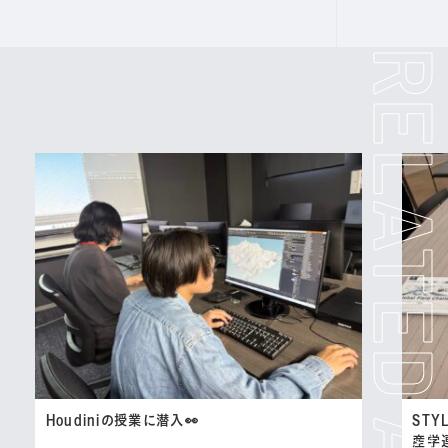
Houdiniの授業に潜入👀
STYL
産学