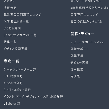
アクセス
Wメジャーカリキュラム
情報公開
4年制専⾨学校と⼤学の違
職業実践専門課程について
高度専門士について
入学者出身校一覧
独自の英語カリキュラム
よくある質問
就職・デビュー
SNS公式アカウント一覧
特集一覧
デビューサポートシステム
メディア掲載実績
就職サポート
就職実績
専攻一覧
デビュー実績
ゲームクリエーター分野
仕事図鑑
CG・映像分野
用語集
e-sports分野
AI・IT・ロボット分野
イラスト・アニメ・デザイン・マンガ・小説分野
VTuber分野