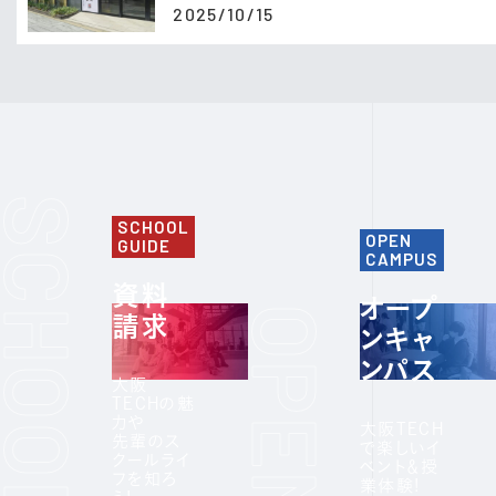
2025/10/15
SCHOOL
OPEN
GUIDE
CAMPUS
資料
オープ
請求
ンキャ
ンパス
大阪
TECHの魅
力や
大阪TECH
先輩のス
で楽しいイ
クールライ
ベント＆授
フを知ろ
業体験!