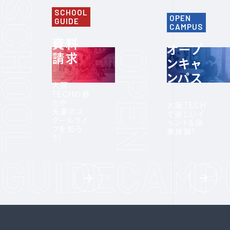
SCHOOL
OPEN
GUIDE
CAMPUS
資料
オープ
請求
ンキャ
ンパス
大阪
TECHの魅
力や
大阪TECH
先輩のス
で楽しいイ
クールライ
ベント＆授
フを知ろ
業体験!
う!