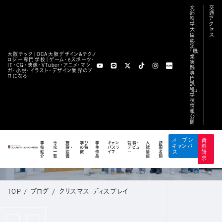
文
交
部
通
科
ア
学
ク
大
セ
臣
ス
認
定
「職
大阪テック｜OCA⼤阪デザイン&テクノ
業
ロジー専⾨学校｜ゲーム・eスポーツ・
実
IT・CG・映像・VTuber・アニメ・マン
践
ガ・小説・イラスト・デザイン業界のプ
専
ロになる
門
課
程」
学
校
情
報
公
開
BLOG
オープン
資
学
専
施
学び
学
キャン
就職・
入
訪
キャンパ
料
校
攻
設・
の特
生
パスラ
デビュ
試
問
公式ブログ
紹
一
設
徴
作
イフ
ー
情
者
ス
請
介
覧
備
品
報
別
求
TOP
/
ブログ
/
クリスマス ディスプレイ