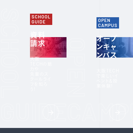
SCHOOL
OPEN
GUIDE
CAMPUS
資料
オープ
請求
ンキャ
ンパス
大阪
TECHの魅
力や
大阪TECH
先輩のス
で楽しいイ
クールライ
ベント＆授
フを知ろ
業体験!
う!