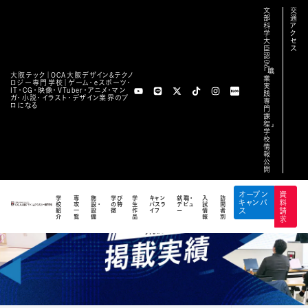
文
交
部
通
科
ア
学
ク
大
セ
臣
ス
認
定
「職
大阪テック｜OCA⼤阪デザイン&テクノ
業
ロジー専⾨学校｜ゲーム・eスポーツ・
実
IT・CG・映像・VTuber・アニメ・マン
践
ガ・小説・イラスト・デザイン業界のプ
専
ロになる
門
課
程」
学
校
情
報
公
開
オープン
資
学
専
施
学び
学
キャン
就職・
入
訪
キャンパ
料
校
攻
設・
の特
生
パスラ
デビュ
試
問
紹
一
設
徴
作
イフ
ー
情
者
ス
請
介
覧
備
品
報
別
求