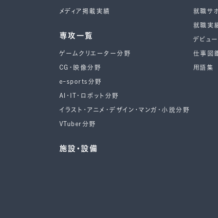
メディア掲載実績
就職サ
就職実
専攻一覧
デビュ
ゲームクリエーター分野
仕事図
CG・映像分野
用語集
e-sports分野
AI・IT・ロボット分野
イラスト・アニメ・デザイン・マンガ・小説分野
VTuber分野
施設・設備