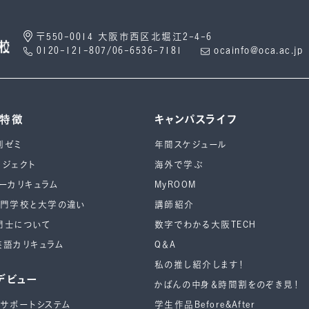
〒550-0014 大阪市西区北堀江2-4-6
0120-121-807/06-6536-7181
ocainfo@oca.ac.jp
の特徴
キャンパスライフ
別ゼミ
年間スケジュール
ロジェクト
海外で学ぶ
ーカリキュラム
MyROOM
専⾨学校と⼤学の違い
講師紹介
門士について
数字でわかる大阪TECH
英語カリキュラム
Q＆A
私の推し紹介します！
デビュー
かばんの中身＆時間割をのぞき見！
ーサポートシステム
学生作品Before&After