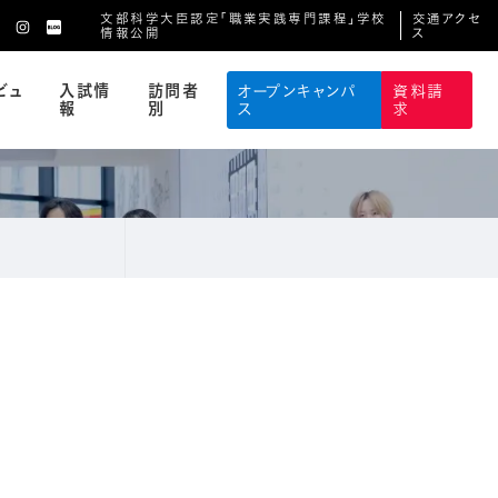
文部科学大臣認定「職業実践専門課程」学校
交通アクセ
情報公開
ス
ビュ
入試情
訪問者
オープンキャンパ
資料請
報
別
ス
求