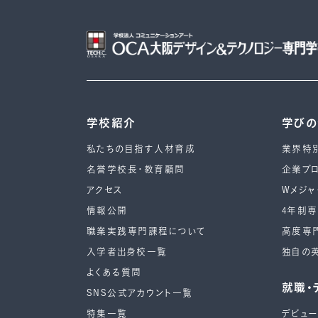
学校紹介
学び
私たちの目指す人材育成
業界特
名誉学校長・教育顧問
企業プ
アクセス
Wメジャ
情報公開
4年制
職業実践専門課程について
高度専
入学者出身校一覧
独自の
よくある質問
就職・
SNS公式アカウント一覧
特集一覧
デビュ