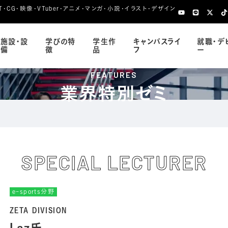
CG・映像・VTuber・アニメ・マンガ・小説・イラスト・デザイン
施設・設
学びの特
学生作
キャンパスライ
就職・デ
備
徴
品
フ
ー
FEATURES
業界特別ゼミ
SPECIAL LECTURER
e-sports分野
ZETA DIVISION
Laz氏