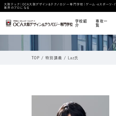
大阪テック｜OCA⼤阪デザイン&テクノロジー専⾨学校｜ゲーム・eスポーツ・IT・
業界のプロになる
学校紹
専攻一
介
覧
TOP
/
特別講義
/
Laz氏