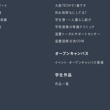
ポート
大阪TECHで1番です
績
休み時間なにしてる？
ー実績
学生寮・一人暮らし紹介
鑑
学校提携の専属クリニック
滋慶トータルサポートセンター
滋慶国際交流COM
オープンキャンパス
イベント・オープンキャンパス情報
学生作品
作品一覧