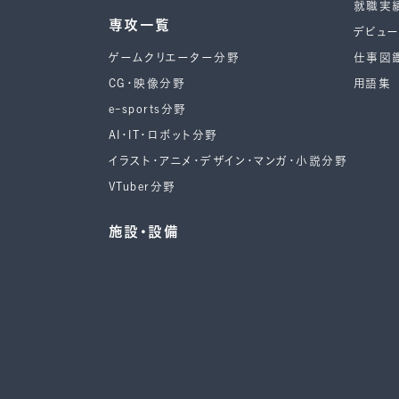
就職実
専攻一覧
デビュ
ゲームクリエーター分野
仕事図
CG・映像分野
用語集
e-sports分野
AI・IT・ロボット分野
イラスト・アニメ・デザイン・マンガ・小説分野
VTuber分野
施設・設備