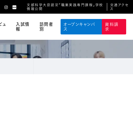
文部科学大臣認定「職業実践専門課程」学校
交通アクセ
情報公開
ス
ビュ
入試情
訪問者
オープンキャンパ
資料請
報
別
ス
求