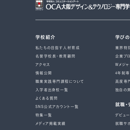
学校紹介
学び
私たちの目指す人材育成
業界特
名誉学校長・教育顧問
企業プ
アクセス
Wメジャ
情報公開
4年制
職業実践専門課程について
高度専
入学者出身校一覧
独自の
よくある質問
就職・
SNS公式アカウント一覧
特集一覧
デビュ
メディア掲載実績
就職サ