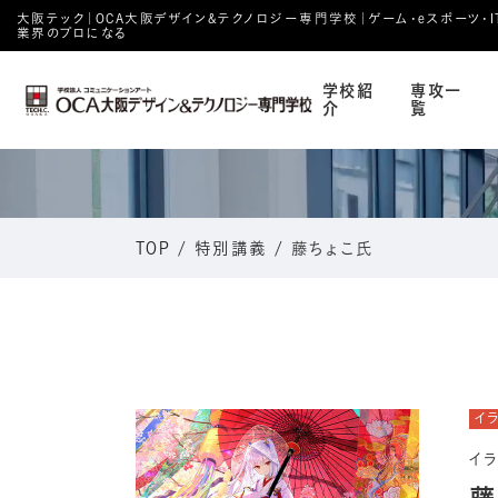
大阪テック｜OCA⼤阪デザイン&テクノロジー専⾨学校｜ゲーム・eスポーツ・IT・
業界のプロになる
学校紹
専攻一
介
覧
TOP
/
特別講義
/
藤ちょこ氏
イ
イ
藤