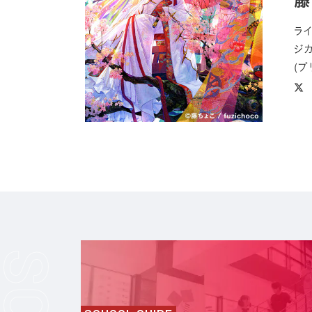
ラ
ジ
(プ