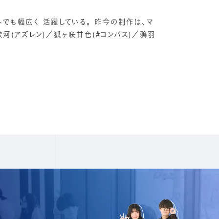
でも幅広く 活躍している。 昨今の制作は、マ
駿河(アズレン)／狐ヶ咲甘色(#コンパス)／鴉羽