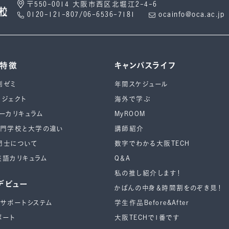
〒550-0014 大阪市西区北堀江2-4-6
0120-121-807/06-6536-7181
ocainfo@oca.ac.jp
の特徴
キャンパスライフ
別ゼミ
年間スケジュール
ロジェクト
海外で学ぶ
ーカリキュラム
MyROOM
専⾨学校と⼤学の違い
講師紹介
門士について
数字でわかる大阪TECH
英語カリキュラム
Q＆A
私の推し紹介します！
デビュー
かばんの中身＆時間割をのぞき見！
ーサポートシステム
学生作品Before&After
ポート
大阪TECHで1番です