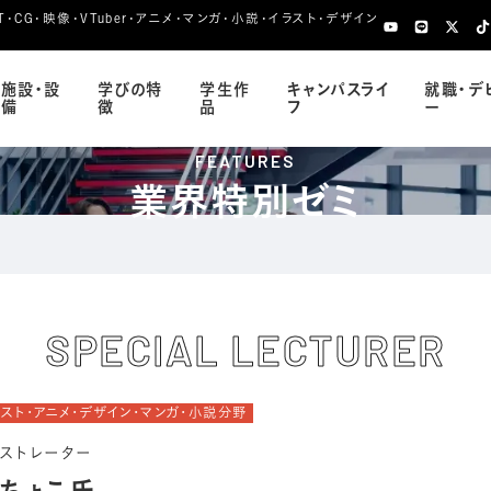
CG・映像・VTuber・アニメ・マンガ・小説・イラスト・デザイン
施設・設
学びの特
学生作
キャンパスライ
就職・デ
備
徴
品
フ
ー
FEATURES
業界特別ゼミ
SPECIAL LECTURER
ラスト・アニメ・デザイン・マンガ・小説分野
ラストレーター
ちょこ氏