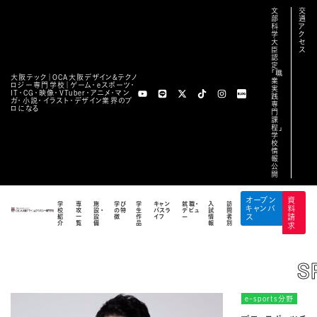
文
交
部
通
科
ア
学
ク
大
セ
臣
ス
認
定
「職
大阪テック｜OCA⼤阪デザイン&テクノ
業
ロジー専⾨学校｜ゲーム・eスポーツ・
実
IT・CG・映像・VTuber・アニメ・マン
践
ガ・小説・イラスト・デザイン業界のプ
専
ロになる
門
課
程」
学
校
情
報
公
FEATURES
開
業界特別ゼミ
オープン
資
学
専
施
学び
学
キャン
就職・
入
訪
キャンパ
料
校
攻
設・
の特
生
パスラ
デビュ
試
問
TOP
/
特別講義
/
KeNNy氏
紹
一
設
徴
作
イフ
ー
情
者
ス
請
介
覧
備
品
報
別
求
S
e-sports分野