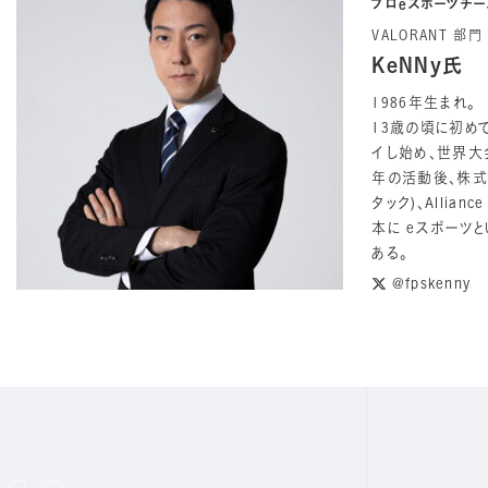
プロeスポーツチーム
VALORANT 部
KeNNy氏
1986年生まれ。
13歳の頃に初めてF
イし始め、世界大会
年の活動後、株式会
タック)、Allia
本に eスポーツ
ある。
@fpskenny