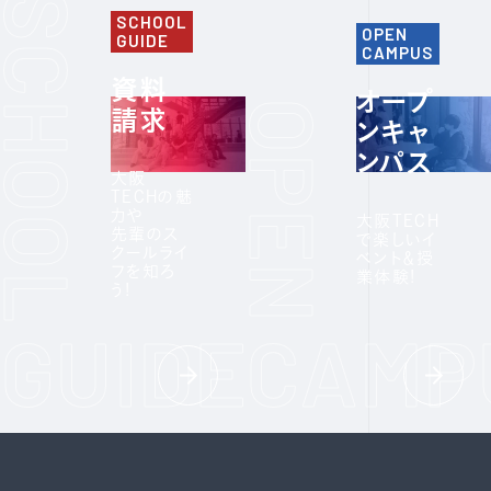
SCHOOL
OPEN
GUIDE
CAMPUS
資料
オープ
請求
ンキャ
ンパス
大阪
TECHの魅
力や
大阪TECH
先輩のス
で楽しいイ
クールライ
ベント＆授
フを知ろ
業体験!
う!