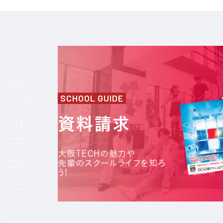
SCHOOL GUIDE
資料請求
大阪TECHの魅力や
先輩のスクールライフを知ろ
う!