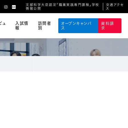
文部科学大臣認定「職業実践専門課程」学校
交通アクセ
情報公開
ス
ビュ
入試情
訪問者
オープンキャンパ
資料請
報
別
ス
求