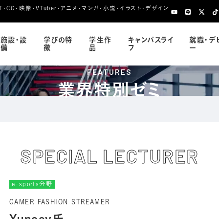
CG・映像・VTuber・アニメ・マンガ・小説・イラスト・デザイン
施設・設
学びの特
学生作
キャンパスライ
就職・デ
備
徴
品
フ
ー
FEATURES
業界特別ゼミ
SPECIAL LECTURER
e-sports分野
GAMER FASHION STREAMER
Yunocy氏