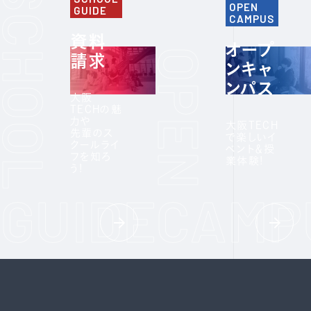
OPEN
GUIDE
CAMPUS
資料
オープ
請求
ンキャ
ンパス
大阪
TECHの魅
力や
大阪TECH
先輩のス
で楽しいイ
クールライ
ベント＆授
フを知ろ
業体験!
う!