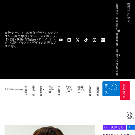
文
交
部
通
科
ア
学
ク
大
セ
臣
ス
認
定
「職
大阪テック｜OCA⼤阪デザイン&テクノ
業
ロジー専⾨学校｜ゲーム・eスポーツ・
実
IT・CG・映像・VTuber・アニメ・マン
践
ガ・小説・イラスト・デザイン業界のプ
専
ロになる
門
課
程」
学
校
情
報
公
FEATURES
開
業界特別ゼミ
オープン
資
学
専
施
学び
学
キャン
就職・
入
訪
キャンパ
料
校
攻
設・
の特
生
パスラ
デビュ
試
問
TOP
/
特別講義
/
青山 薫氏
紹
一
設
徴
作
イフ
ー
情
者
ス
請
介
覧
備
品
報
別
求
S
CG・映像分野
AI