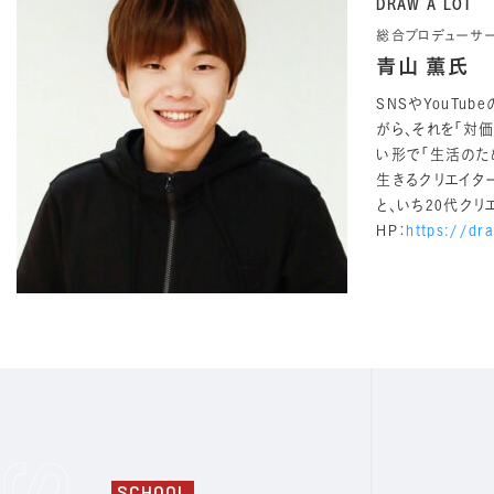
DRAW A LOT
総合プロデューサ
青山 薫氏
SNSやYouT
がら、それを「対
い形で「生活のた
生きるクリエイタ
と、いち20代ク
HP：
https://dr
SCHOOL